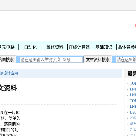
单元电路
自动化
维修资料
在线计算器
基础知识
晶体管参
最
关电源设计应用
TO
中文资料
LN
LN
TO
LN
-
-TN 在一片IC
D2
振荡器、简单的
20
制、逐周期的
41
作期间的功
74
BUCK及
74