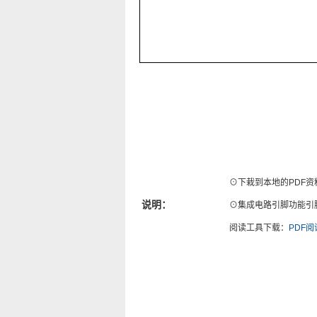
⊙下栽到本地的PDF资
说明：
⊙集成电路引脚功能引脚图
阅读工具下载：
PDF