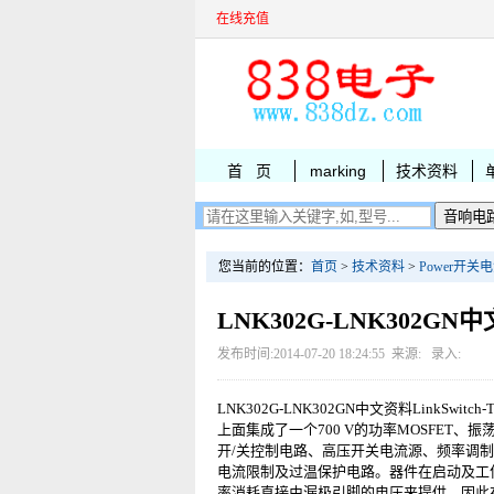
在线充值
首 页
marking
技术资料
您当前的位置：
首页
>
技术资料
>
Power开
LNK302G-LNK302GN
发布时间:2014-07-20 18:24:55 来源: 录入:
LNK302G-LNK302GN中文资料LinkSwitch
上面集成了一个700 V的功率MOSFET、
开/关控制电路、高压开关电流源、频率调
电流限制及过温保护电路。器件在启动及工
率消耗直接由漏极引脚的电压来提供，因此在