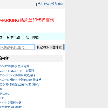
|
手机阅读
|
设为首页
MARKING贴片丝印代码查询
数
音响电路
实用电路
新内容
P258PN隔离反激式电源
K304P-LNK304PN中文资料
K304G-LNK304GN中文资料
P247YN 带PFC电路的20W单级反
K304PN 超宽范围输入(57-580 V
08
KPA26A
M3E
LS73中文资料参数
LS76中文资料参数