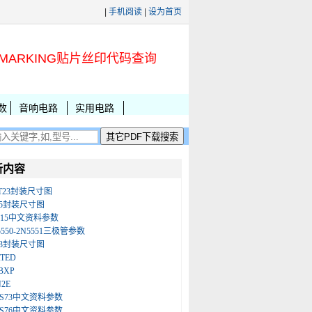
|
手机阅读
|
设为首页
MARKING贴片丝印代码查询
数
音响电路
实用电路
新内容
T23封装尺寸图
05封装尺寸图
815中文资料参数
5550-2N5551三极管参数
03封装尺寸图
ATED
BXP
N2E
LS73中文资料参数
LS76中文资料参数