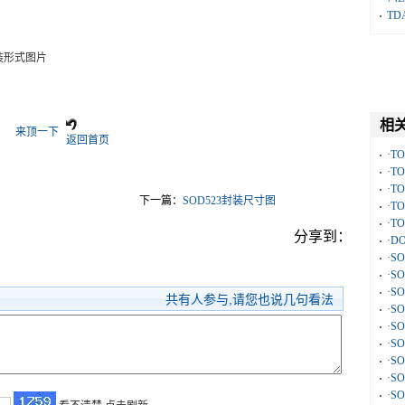
TD
装形式图片
相
来顶一下
返回首页
·T
·T
·T
下一篇：
SOD523封装尺寸图
·T
·T
分享到：
·D
·S
·S
·S
共有
人参与,请您也说几句看法
·S
·S
·S
·S
·S
·S