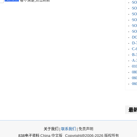
看不清楚,点击刷新
·S
·S
·S
·S
·S
·S
·D
·D
·C
·B
·A
·0
·0
·0
·0
最
关于我们
|
联系我们
| 免责声明
838电子资料
China 中文版
Copyright@2006-2026 版权所有