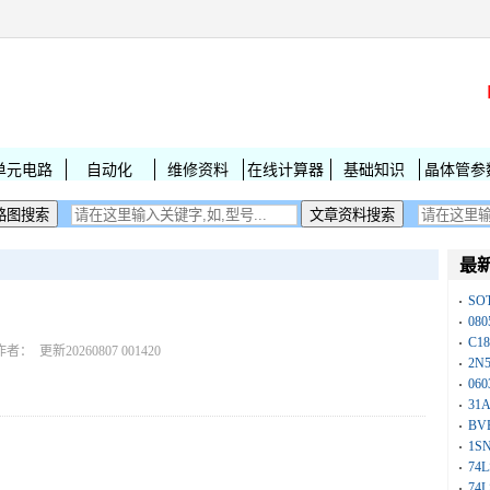
单元电路
自动化
维修资料
在线计算器
基础知识
晶体管参
最
SO
08
C1
者： 更新20260807 001420
2N
06
31
BV
1S
74
74