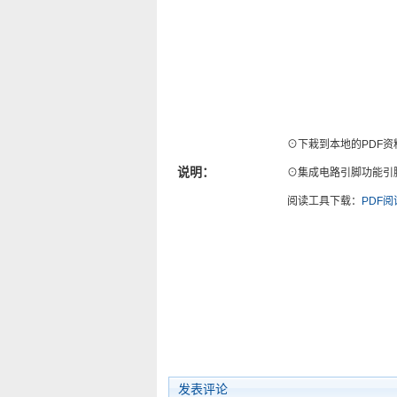
⊙下栽到本地的PDF资
说明：
⊙集成电路引脚功能引脚图
阅读工具下载：
PDF
发表评论