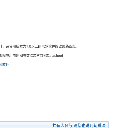
料，请使用版本为7.0以上的PDF软件阅读线路图纸。
应用电路图参数IC芯片数据Datasheet
阅读软件
共有
人参与,请您也说几句看法