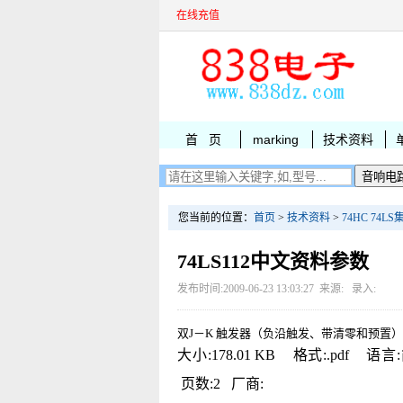
在线充值
首 页
marking
技术资料
您当前的位置：
首页
>
技术资料
>
74HC 74
74LS112中文资料参数
发布时间:2009-06-23 13:03:27 来源: 录入:
双J－K 触发器（负沿触发、带清零和预置）
大小:178.01 KB 格式:.pdf 
页数:2 厂商: