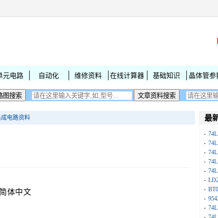
单元电路
自动化
维修资料
在线计算器
基础知识
晶体管参
最
LS集成电路资料
74
74
74
74
74
-
LD
BT
语言:简体中文
954
74
74