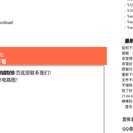
YA
YA
Ya
wnload
Ya
Ya
最
如何下
谢谢
址
非常感
下载
非常好
感谢分
问请在本页底部联系我们！
重新下
修电路图！
文件不
不错呀
找了好
21:04
棒棒的
匿
您有
QQ