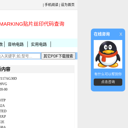
|
手机阅读
|
设为首页
MARKING贴片丝印代码查询
x
在线咨询
数
音响电路
实用电路
新内容
有什么可以帮到你
2117AG30D
点击咨询
09VG
20-00
N
HTP
32A
ATED
BXP
N2E
86BA