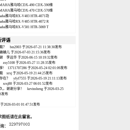
MAHA雅马哈CDX-490 CDX-590维
MAHA雅马哈CDX-470 CDX-570维
maha雅马哈RX-V483 HTR-4071功
maha雅马哈RX-V485 HTR-4072 R
maha雅马哈RX-V581 HTR-5069 T
新评语
载？
bm2003
于2026-07-21 11:38:30发布
蛐蛐儿
于2026-07-03 21:15:36发布
谢
李远华
于2026-06-15 10:19:32发布
zxy5108
于2026-05-27 11:28:35发布
享!
13711707286
于2026-05-24 02:01:09发布
载
xrxj
于2026-05-19 21:44:25发布
存在？
yfyf7555
于2026-05-19 21:11:13发布
xrxj88
于2026-03-27 06:01:52发布
久，谢谢分享！
kevinsheng
于2026-03-25
:43发布
名
于2026-03-01 01:47:51发布
求图纸请在此
留言
。
咨询：