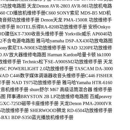
5935功放电路图
天龙Denon AVR-2803 AVR-981功放机电路
660 CD播放机维修手册C660
SONY索尼 MDS-B5 MD机
00环绕音频功放维修手册
Denon天龙 PMA-1500R 功放维修手
放维修手册
ROTEL乐得RA-820B功放维修手册
安桥Onkyo
OD建伍KT-7300收音头维修手册
Yorkville威乐 AP6040功
X12不含电源电路图
雅马哈yamaha DSP-AX430功放电路图
sony索尼TA-N90ES功放维修手册
NAD 3220PE功放维修
R200 AV放大器维修电路图
Harman Kardon哈曼卡顿 hk1000
1功放维修手册
Technics松下SE-A900SM2功放维修手册
天龙
QSC POWERLIGHT 2.0功放维修手册
TASCAM DA-3000
NAD C446数字媒体调谐器收音头维修手册C446
FISHER
维修手册
NAD T975功放维修手册
雅马哈Yamaha HTR-6160
0收音机维修手册
shure舒尔 M67 高级话筒混合器 维修手册
路图
拜事通BRYSTON 2B LP功放维修电路图
百威peavey
 GXC-725D磁带卡座维修手册
天龙Denon PMA-2000IVR
805功放维修手册
SHERWOOD狮龙 RD-6504功放维修手册
P-BX1 BDP-S350蓝光播放机维修手册