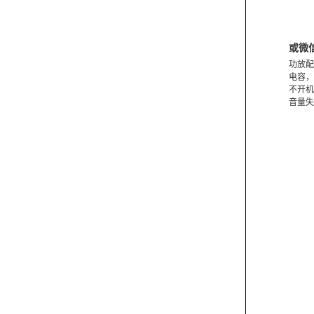
或微
功放配
电容，
不开机
音量失