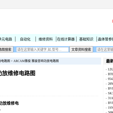
单元电路
自动化
维修资料
在线计算器
基础知识
晶体管参
最
响电路图
>
ARCAM雅俊 雅骏音响功放电路图
LD
80功放维修电路图
BT
954
28
BV
SK
31
80功放维修电
BV
1S
-
50