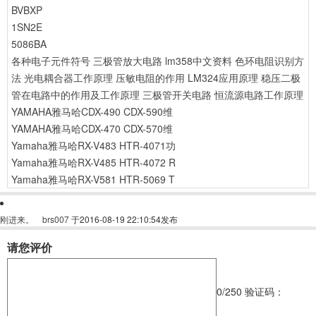
BVBXP
1SN2E
5086BA
各种电子元件符号
三极管放大电路
lm358中文资料
色环电阻识别方
法
光电耦合器工作原理
压敏电阻的作用
LM324应用原理
稳压二极
管在电路中的作用及工作原理
三极管开关电路
恒流源电路工作原理
YAMAHA雅马哈CDX-490 CDX-590维
YAMAHA雅马哈CDX-470 CDX-570维
Yamaha雅马哈RX-V483 HTR-4071功
Yamaha雅马哈RX-V485 HTR-4072 R
Yamaha雅马哈RX-V581 HTR-5069 T
刚进来。
brs007
于2016-08-19 22:10:54发布
请您评价
0
/250
验证码：