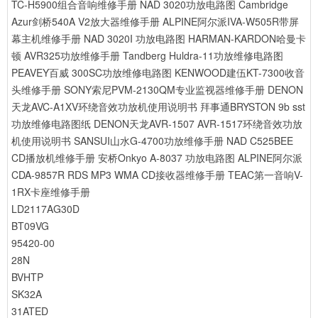
TC-H5900组合音响维修手册
NAD 3020功放电路图
Cambridge
Azur剑桥540A V2放大器维修手册
ALPINE阿尔派IVA-W505R带屏
幕主机维修手册
NAD 3020I 功放电路图
HARMAN-KARDON哈曼卡
顿 AVR325功放维修手册
Tandberg Huldra-11功放维修电路图
PEAVEY百威 300SC功放维修电路图
KENWOOD建伍KT-7300收音
头维修手册
SONY索尼PVM-2130QM专业监视器维修手册
DENON
天龙AVC-A1XV环绕音效功放机使用说明书
拜事通BRYSTON 9b sst
功放维修电路图纸
DENON天龙AVR-1507 AVR-1517环绕音效功放
机使用说明书
SANSUI山水G-4700功放维修手册
NAD C525BEE
CD播放机维修手册
安桥Onkyo A-8037 功放电路图
ALPINE阿尔派
CDA-9857R RDS MP3 WMA CD接收器维修手册
TEAC第一音响V-
1RX卡座维修手册
LD2117AG30D
BT09VG
95420-00
28N
BVHTP
SK32A
31ATED