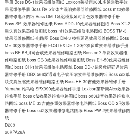
手册
Boss DS-1效果器维修图纸
Lexicon莱斯康960L多通道数字效
果器维修手册
Boss RV-5立体声混响效果器维修图纸
boss mz2效果
器维修电路图纸
Boss DM-1延迟模拟延时音色效果器维修手册
Boss SP1效果器维修图纸
Boss RDD-10效果器维修图纸
Boss XT-2
重失真效果器维修图纸
boss nf1效果器维修电路图纸
BOSS TM-3
效果器维修图纸-电路图
Boss DM-3 模拟延迟效果器维修图纸
Boss
ME-30效果器维修手册
FOSTEX DE-1 20位双多重效果器维修手册
boss BE-5B贝司合成效果器维修电路图纸
Boss bd2 单块效果器维
修电路图纸
boss CE-3效果器维修电路图纸
Boss EH-50效果器维修
图纸
boss CH-1效果器维修电路图纸
Boss DD-7超级数码延迟效果
器维修手册
DBX 566双通道电子管压缩效果器维修图纸
Boss cs2单
块失真压缩效果器维修电路图纸
Boss HE-30吉他效果器维修手册
Yamaha 雅马哈 SPX990效果器维修手册
Lexicon莱斯康Alex效果器
维修手册
boss df2效果器维修电路图纸
boss od3破音效果器维修电
路图纸
boss ME-33吉他多重效果器维修电路图纸
Boss OD-2R效果
器维修手册
boss od2效果器维修电路图纸
Boss PW-2效果器维修图
纸
D208
20KPA26A