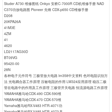
Studer A730 维修图纸
Onkyo 安桥C-7000R CD机维修手册
NAD
C370功放电路图
Pioneer 先锋 CDX-p650 CD维修手册
D208
20KPA26A
41M3E
4ZM
41
4620
LD2117AG30D
BT09VG
95420-00
28N
各种电子元件符号
三极管放大电路
lm358中文资料
色环电阻识别方
法
光电耦合器工作原理
压敏电阻的作用
LM324应用原理
稳压二极
管在电路中的作用及工作原理
三极管开关电路
恒流源电路工作原理
YAMAHA雅马哈CDX-490 CDX-590维
YAMAHA雅马哈CDX-470 CDX-570维
Yamaha雅马哈RX-V483 HTR-4071功
Yamaha雅马哈RX-V485 HTR-4072 R