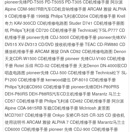
pioneer先锋PD-T505 PD-T505S PD-T305 CD机维修手册
阿尔派
Alpine CDM-9807RB汽车CD机音响维修手册
ARCAM 雅骏 ALPHA
9 CD机维修手册 1998版
Philips飞利浦CD204 CD机维修手册
Krell
奇力 KAV-300CD CD机维修电路图
Studer D741 CD机维修手册图
纸
Philips飞利浦 CD720 CD机维修手册
Technics松下SL-P777 CD
机维修手册
pioneer先锋 CDJ-500II CD机维修手册
pioneer先锋XV-
DV515 XV-DV313 CD/DVD 接收机维修手册
TEAC CD-RW880 CD
播放机维修手册
ARCAM 雅骏 DiVA CD92 CD机维修电路图
Denon
天龙CDR-W1500 CD机维修手册
pioneer 先锋CU-V160 CD机维修
手册
Rotel 乐得 RCD-02 CD机维修手册
天龙Denon DN-4000双CD
唱盘电路图
pioneer先锋 CDJ-500 CD机维修手册
Technics松下 SL-
P1200 CD机维修手册
kenwood建伍 DP-8010 CD机维修手册
Philips飞利浦CD950 CD机维修手册
pioneer先锋DEH-P80PRS
DEH-P80RS DEH-P88RS汽车CD主机维修手册
Marantz 马兰士
CD57 CD机维修手册
Philips飞利浦 CD482 CD机维修手册
阿尔派
Alpine CDA-9815RB 车载CD机维修手册
McIntosh 麦景图
MCD7007 CD机维修手册
Onkyo 安桥CR-525 CR-325 CD 接收机
使用说明书
ARCAM 雅骏 ALPHA 7 CD机维修手册
Marantz马兰士
CD6000 CD机维修手册
pioneer 先锋 CDJ-900 CD机维修手册