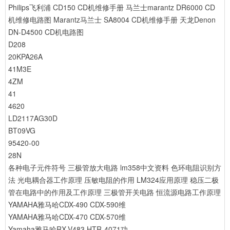
Philips飞利浦 CD150 CD机维修手册
马兰士marantz DR6000 CD
机维修电路图
Marantz马兰士 SA8004 CD机维修手册
天龙Denon
DN-D4500 CD机电路图
D208
20KPA26A
41M3E
4ZM
41
4620
LD2117AG30D
BT09VG
95420-00
28N
各种电子元件符号
三极管放大电路
lm358中文资料
色环电阻识别方
法
光电耦合器工作原理
压敏电阻的作用
LM324应用原理
稳压二极
管在电路中的作用及工作原理
三极管开关电路
恒流源电路工作原理
YAMAHA雅马哈CDX-490 CDX-590维
YAMAHA雅马哈CDX-470 CDX-570维
Yamaha雅马哈RX-V483 HTR-4071功