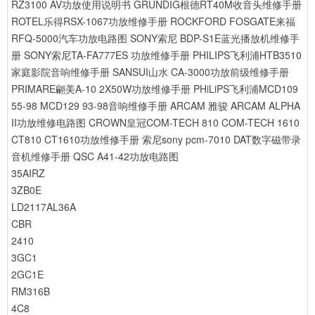
RZ3100 AV功放使用说明书
GRUNDIG根德RT40M收音头维修手册
ROTEL乐得RSX-1067功放维修手册
ROCKFORD FOSGATE来福
RFQ-5000汽车功放电路图
SONY索尼 BDP-S1E蓝光播放机维修手
册
SONY索尼TA-FA777ES 功放维修手册
PHILIPS飞利浦HTB3510
家庭影院音响维修手册
SANSUI山水 CA-3000功放前级维修手册
PRIMARE翩美A-10 2X50W功放维修手册
PHiLiPS飞利浦MCD109
55-98 MCD129 93-98音响维修手册
ARCAM 雅骏 ARCAM ALPHA
II功放维修电路图
CROWN皇冠COM-TECH 810 COM-TECH 1610
CT810 CT1610功放维修手册
索尼sony pcm-7010 DAT数字磁带录
音机维修手册
QSC A41-42功放电路图
35AIRZ
3ZB0E
LD2117AL36A
CBR
2410
3GC1
2GC1E
RM316B
4C8