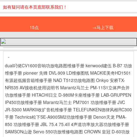
如有疑问请在本页底部联系我们！
15点
→马上下载
-
dual叼佬CV1600音响功放电路图维修手册
kenwood建伍 B-B7 功放
维修手册
pioneer 先锋 DVL-909 LD维修图纸
MACKIE美奇HD1501
有源超低频音箱维修手册
NAD T512功放电路图
Onkyo 安桥TX-
NR535 AV接收机使用说明书
Marantz马兰士 PM-11S1立体声合并
功放维修手册
HITACHI日立 D-980M卡座维修手册
LAB-GRUPPEN
IP450功放维修手册
Marantz马兰士 PM7001 功放维修手册
JVC
JR-S300 MARKII收扩音机维修手册
TELEFUNKEN德律风根RC300
手册
Technics松下SE-A900SM2功放维修手册
Denon天龙 PMA-
850 功放维修手册
JBL 75.4 75.4II 4声道功率放大器功放维修手册
SAMSON山逊 Servo 550功放维修电路图
CROWN 皇冠 D-60功放