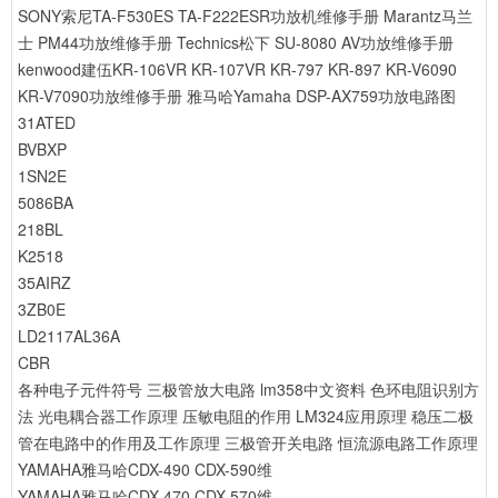
SONY索尼TA-F530ES TA-F222ESR功放机维修手册
Marantz马兰
士 PM44功放维修手册
Technics松下 SU-8080 AV功放维修手册
kenwood建伍KR-106VR KR-107VR KR-797 KR-897 KR-V6090
KR-V7090功放维修手册
雅马哈Yamaha DSP-AX759功放电路图
31ATED
BVBXP
1SN2E
5086BA
218BL
K2518
35AIRZ
3ZB0E
LD2117AL36A
CBR
各种电子元件符号
三极管放大电路
lm358中文资料
色环电阻识别方
法
光电耦合器工作原理
压敏电阻的作用
LM324应用原理
稳压二极
管在电路中的作用及工作原理
三极管开关电路
恒流源电路工作原理
YAMAHA雅马哈CDX-490 CDX-590维
YAMAHA雅马哈CDX-470 CDX-570维