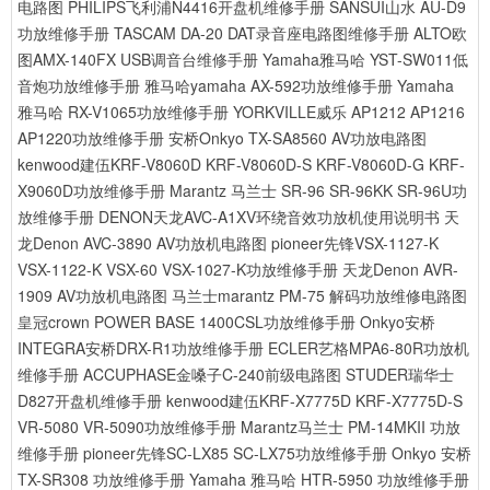
电路图
PHILIPS飞利浦N4416开盘机维修手册
SANSUI山水 AU-D9
功放维修手册
TASCAM DA-20 DAT录音座电路图维修手册
ALTO欧
图AMX-140FX USB调音台维修手册
Yamaha雅马哈 YST-SW011低
音炮功放维修手册
雅马哈yamaha AX-592功放维修手册
Yamaha
雅马哈 RX-V1065功放维修手册
YORKVILLE威乐 AP1212 AP1216
AP1220功放维修手册
安桥Onkyo TX-SA8560 AV功放电路图
kenwood建伍KRF-V8060D KRF-V8060D-S KRF-V8060D-G KRF-
X9060D功放维修手册
Marantz 马兰士 SR-96 SR-96KK SR-96U功
放维修手册
DENON天龙AVC-A1XV环绕音效功放机使用说明书
天
龙Denon AVC-3890 AV功放机电路图
pioneer先锋VSX-1127-K
VSX-1122-K VSX-60 VSX-1027-K功放维修手册
天龙Denon AVR-
1909 AV功放机电路图
马兰士marantz PM-75 解码功放维修电路图
皇冠crown POWER BASE 1400CSL功放维修手册
Onkyo安桥
INTEGRA安桥DRX-R1功放维修手册
ECLER艺格MPA6-80R功放机
维修手册
ACCUPHASE金嗓子C-240前级电路图
STUDER瑞华士
D827开盘机维修手册
kenwood建伍KRF-X7775D KRF-X7775D-S
VR-5080 VR-5090功放维修手册
Marantz马兰士 PM-14MKII 功放
维修手册
pioneer先锋SC-LX85 SC-LX75功放维修手册
Onkyo 安桥
TX-SR308 功放维修手册
Yamaha 雅马哈 HTR-5950 功放维修手册