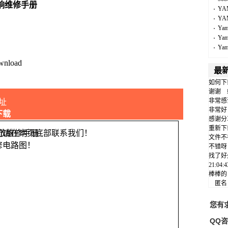
响维修手册
YA
YA
Ya
Ya
Ya
wnload
最
如何下
谢谢
非常感
址
非常好
下载
感谢分
重新下
问请在本页底部联系我们！
文件不
修电路图！
不错呀
找了好
21:04
棒棒的
匿
您有
QQ