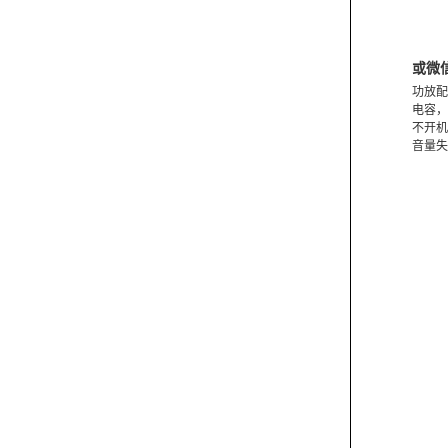
或微
功放配
电容，
不开机
音量失