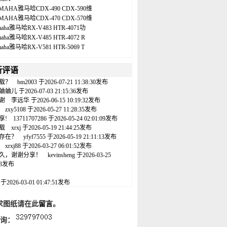
MAHA雅马哈CDX-490 CDX-590维
MAHA雅马哈CDX-470 CDX-570维
maha雅马哈RX-V483 HTR-4071功
maha雅马哈RX-V485 HTR-4072 R
maha雅马哈RX-V581 HTR-5069 T
新评语
载？
bm2003
于2026-07-21 11:38:30发布
蛐蛐儿
于2026-07-03 21:15:36发布
谢
李远华
于2026-06-15 10:19:32发布
zxy5108
于2026-05-27 11:28:35发布
享!
13711707286
于2026-05-24 02:01:09发布
载
xrxj
于2026-05-19 21:44:25发布
存在？
yfyf7555
于2026-05-19 21:11:13发布
xrxj88
于2026-03-27 06:01:52发布
久，谢谢分享！
kevinsheng
于2026-03-25
:43发布
名
于2026-03-01 01:47:51发布
求图纸请在此
留言
。
咨询：