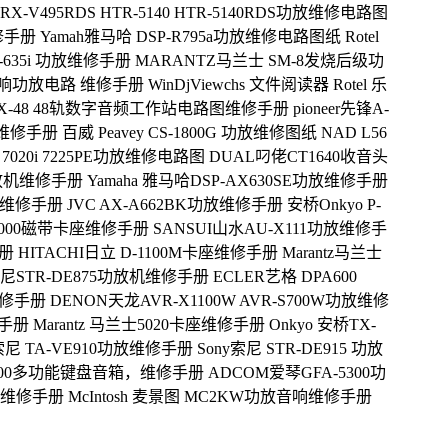
95 RX-V495RDS HTR-5140 HTR-5140RDS功放维修电路图
维修手册
Yamah雅马哈 DSP-R795a功放维修电路图纸
Rotel
SR-635i 功放维修手册
MARANTZ马兰士 SM-8发烧后级功
27.5音响功放电路 维修手册
WinDjViewchs 文件阅读器
Rotel 乐
M X-48 48轨数字音频工作站电路图维修手册
pioneer先锋A-
图 维修手册
百威 Peavey CS-1800G 功放维修图纸
NAD L56
 7020i 7225PE功放维修电路图
DUAL叼佬CT1640收音头
1功放机维修手册
Yamaha 雅马哈DSP-AX630SE功放维修手册
音响维修手册
JVC AX-A662BK功放维修手册
安桥Onkyo P-
5000磁带卡座维修手册
SANSUI山水AU-X111功放维修手
手册
HITACHI日立 D-1100M卡座维修手册
Marantz马兰士
-索尼STR-DE875功放机维修手册
ECLER艺格 DPA600
放维修手册
DENON天龙AVR-X1100W AVR-S700W功放维修
修手册
Marantz 马兰士5020卡座维修手册
Onkyo 安桥TX-
y索尼 TA-VE910功放维修手册
Sony索尼 STR-DE915 功放
KBA100多功能键盘音箱，维修手册
ADCOM爱琴GFA-5300功
0功放维修手册
McIntosh 麦景图 MC2KW功放音响维修手册