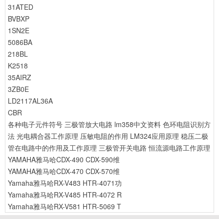
31ATED
BVBXP
1SN2E
5086BA
218BL
K2518
35AIRZ
3ZB0E
LD2117AL36A
CBR
各种电子元件符号
三极管放大电路
lm358中文资料
色环电阻识别方
法
光电耦合器工作原理
压敏电阻的作用
LM324应用原理
稳压二极
管在电路中的作用及工作原理
三极管开关电路
恒流源电路工作原理
YAMAHA雅马哈CDX-490 CDX-590维
YAMAHA雅马哈CDX-470 CDX-570维
Yamaha雅马哈RX-V483 HTR-4071功
Yamaha雅马哈RX-V485 HTR-4072 R
Yamaha雅马哈RX-V581 HTR-5069 T