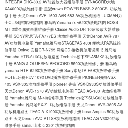
INTEGRA DHC-80.2 AV前置放大器维修手册
DYNACORD大地
XA4000功放维修手册
皇冠crown POWER BASE-2 800CSL功放维
修手册
天龙Denon AVR-1603 AVR-683 AV功放机图纸
LUXMAN力
士CL-34胆前级电路图
雅马哈Yamaha rx-v620功放电路图
BOSS
MT-2重金属效果器维修手册
Classe Audio DR-10后级放大器维修
手册
SONY索尼TA-FA777ES 功放维修手册
天龙Denon AVR-787
AV功放机电路图
Yamaha雅马哈STAGEPAS 400i 便携式PA系统维
修手册
Onkyo 安桥CR-N755 网络CD 接收机使用说明书
雅马哈
Yamaha HTR-6160功放电路图
Technics松下SE-A5MK2 功放维修
手册
BANG & OLUFSEN BEOCORD 5500功放维修手册
雅马哈
yamaha HTR-6290功放维修手册
Sony索尼TA-F6B功放维修手册
ROTEL乐得RDV-1092 DVD播放器维修手册
PIONEER先锋VSX-
405 VSX-305功放维修手册
pioneer 先锋 VSX-D933S功放维修手册
天龙Denon AVC-1570 AV功放机电路图
TEAC AS-100 功放维修手
册
Yamaha雅马哈 M-40维修手册
Technics松下SU-C03功放维修手
册
Yamaha 雅马哈RX-Z11功放维修手册
天龙Denon AVR-3805 AV
功放机电路图
TEAC A-X1000功放维修手册
bose Amplus 50功放电
路图
天龙Denon AVC-A11SR功放机电路图
TEAC AG-V3020功放
维修手册
sansui山水 c-2301功放电路图