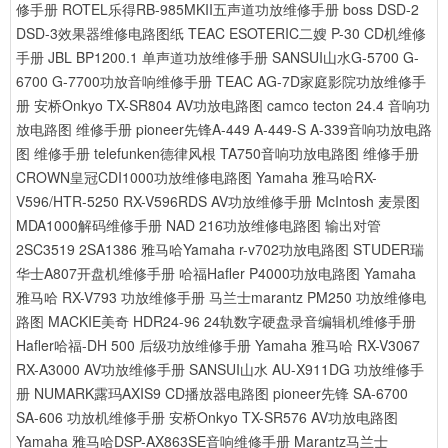
修手册
ROTEL乐得RB-985MKII五声道功放维修手册
boss DSD-2
DSD-3效果器维修电路图纸
TEAC ESOTERIC二嫂 P-30 CD机维修
手册
JBL BP1200.1 单声道功放维修手册
SANSUI山水G-5700 G-
6700 G-7700功放音响维修手册
TEAC AG-7D家庭影院功放维修手
册
安桥Onkyo TX-SR804 AV功放电路图
camco tecton 24.4 音响功
放电路图 维修手册
pioneer先锋A-449 A-449-S A-339音响功放电路
图 维修手册
telefunken德律风根 TA750音响功放电路图 维修手册
CROWN皇冠CDI1000功放维修电路图
Yamaha 雅马哈RX-
V596/HTR-5250 RX-V596RDS AV功放维修手册
McIntosh 麦景图
MDA1000解码维修手册
NAD 216功放维修电路图 输出对管
2SC3519 2SA1386
雅马哈Yamaha r-v702功放电路图
STUDER瑞
华士A807开盘机维修手册
哈福Hafler P4000功放电路图
Yamaha
雅马哈 RX-V793 功放维修手册
马兰士marantz PM250 功放维修电
路图
MACKIE美奇 HDR24-96 24轨数字硬盘录音编辑机维修手册
Hafler哈福-DH 500 后级功放维修手册
Yamaha 雅马哈 RX-V3067
RX-A3000 AV功放维修手册
SANSUI山水 AU-X911DG 功放维修手
册
NUMARK露玛AXIS9 CD播放器电路图
pioneer先锋 SA-6700
SA-606 功放机维修手册
安桥Onkyo TX-SR576 AV功放电路图
Yamaha 雅马哈DSP-AX863SE音响维修手册
Marantz马兰士