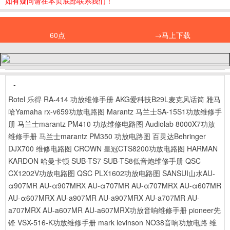
如有疑问请在本页底部联系我们！
60点
→马上下载
-
Rotel 乐得 RA-414 功放维修手册
AKG爱科技B29L麦克风话筒
雅马
哈Yamaha rx-v659功放电路图
Marantz 马兰士SA-15S1功放维修手
册
马兰士marantz PM410 功放维修电路图
Audiolab 8000X7功放
维修手册
马兰士marantz PM350 功放电路图
百灵达Behringer
DJX700 维修电路图
CROWN 皇冠CTS8200功放电路图
HARMAN
KARDON 哈曼卡顿 SUB-TS7 SUB-TS8低音炮维修手册
QSC
CX1202V功放电路图
QSC PLX1602功放电路图
SANSUI山水AU-
α907MR AU-α907MRX AU-α707MR AU-α707MRX AU-α607MR
AU-α607MRX AU-a907MR AU-a907MRX AU-a707MR AU-
a707MRX AU-a607MR AU-a607MRX功放音响维修手册
pioneer先
锋 VSX-516-K功放维修手册
mark levinson NO38音响功放电路 维