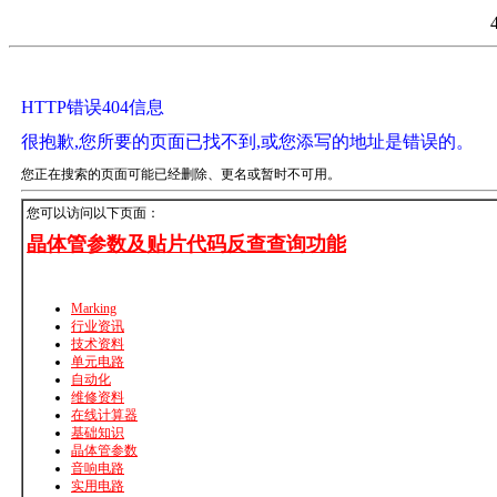
HTTP错误404信息
很抱歉,您所要的页面已找不到,或您添写的地址是错误的。
您正在搜索的页面可能已经删除、更名或暂时不可用。
您可以访问以下页面：
晶体管参数及贴片代码反查查询功能
Marking
行业资讯
技术资料
单元电路
自动化
维修资料
在线计算器
基础知识
晶体管参数
音响电路
实用电路