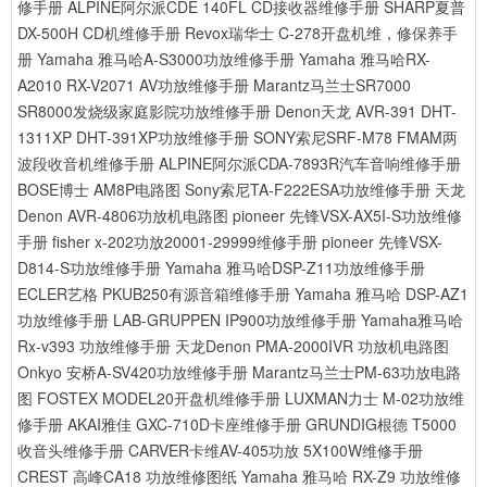
修手册
ALPINE阿尔派CDE 140FL CD接收器维修手册
SHARP夏普
DX-500H CD机维修手册
Revox瑞华士 C-278开盘机维，修保养手
册
Yamaha 雅马哈A-S3000功放维修手册
Yamaha 雅马哈RX-
A2010 RX-V2071 AV功放维修手册
Marantz马兰士SR7000
SR8000发烧级家庭影院功放维修手册
Denon天龙 AVR-391 DHT-
1311XP DHT-391XP功放维修手册
SONY索尼SRF-M78 FMAM两
波段收音机维修手册
ALPINE阿尔派CDA-7893R汽车音响维修手册
BOSE博士 AM8P电路图
Sony索尼TA-F222ESA功放维修手册
天龙
Denon AVR-4806功放机电路图
pioneer 先锋VSX-AX5I-S功放维修
手册
fisher x-202功放20001-29999维修手册
pioneer 先锋VSX-
D814-S功放维修手册
Yamaha 雅马哈DSP-Z11功放维修手册
ECLER艺格 PKUB250有源音箱维修手册
Yamaha 雅马哈 DSP-AZ1
功放维修手册
LAB-GRUPPEN IP900功放维修手册
Yamaha雅马哈
Rx-v393 功放维修手册
天龙Denon PMA-2000IVR 功放机电路图
Onkyo 安桥A-SV420功放维修手册
Marantz马兰士PM-63功放电路
图
FOSTEX MODEL20开盘机维修手册
LUXMAN力士 M-02功放维
修手册
AKAI雅佳 GXC-710D卡座维修手册
GRUNDIG根德 T5000
收音头维修手册
CARVER卡维AV-405功放 5X100W维修手册
CREST 高峰CA18 功放维修图纸
Yamaha 雅马哈 RX-Z9 功放维修