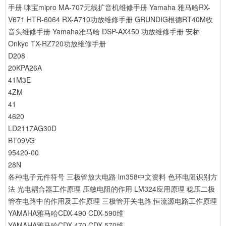
手册
咪宝mipro MA-707无线扩音机维修手册
Yamaha 雅马哈RX-
V671 HTR-6064 RX-A710功放维修手册
GRUNDIG根德RT40M收
音头维修手册
Yamaha雅马哈 DSP-AX450 功放维修手册
安桥
Onkyo TX-RZ720功放维修手册
D208
20KPA26A
41M3E
4ZM
41
4620
LD2117AG30D
BT09VG
95420-00
28N
各种电子元件符号
三极管放大电路
lm358中文资料
色环电阻识别方
法
光电耦合器工作原理
压敏电阻的作用
LM324应用原理
稳压二极
管在电路中的作用及工作原理
三极管开关电路
恒流源电路工作原理
YAMAHA雅马哈CDX-490 CDX-590维
YAMAHA雅马哈CDX-470 CDX-570维