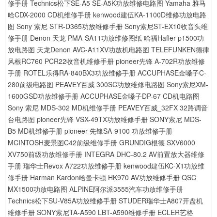
修手册
Technics松下SE-A5 SE-A5K功放维修电路图
Yamaha 雅马
哈CDX-2000 CD机维修手册
kenwood建伍KA-1100D维修功放电路
图
Sony 索尼 STR-D365功放维修手册
Sony索尼ST-EX10收音头维
修手册
Denon 天龙 PMA-SA11功放维修图纸
哈福Hafler p1500功
放电路图
天龙Denon AVC-A11XV功放机电路图
TELEFUNKEN德律
风根RC760 PCR22收音机维修手册
pioneer先锋 A-702R功放维修
手册
ROTEL乐得RA-840BX3功放维修手册
ACCUPHASE金嗓子C-
280前级电路图
PEAVEY百威 300SC功放维修电路图
Sony索尼XM-
1600GSD功放维修手册
ACCUPHASE金嗓子DP-67 CD机电路图
Sony 索尼 MDS-302 MD机维修手册
PEAVEY百威_32FX 32路调音
台电路图
pioneer先锋 VSX-49TX功放维修手册
SONY索尼 MDS-
B5 MD机维修手册
pioneer 先锋SA-9100 功放维修手册
MCINTOSH麦景图C42前级维修手册
GRUNDIG根德 SXV6000
XV750前级功放维修手册
INTEGRA DHC-80.2 AV前置放大器维修
手册
瑞华士Revox A722功放维修手册
kenwood建伍KC-X1功放维
修手册
Harman Kardon哈曼卡顿 HK970 AV功放维修手册
QSC
MX1500功放电路图
ALPINE阿尔派3555汽车功放维修手册
Technics松下SU-V85A功放维修手册
STUDER瑞华士A807开盘机
维修手册
SONY索尼TA-A590 LBT-A590维修手册
ECLER艺格