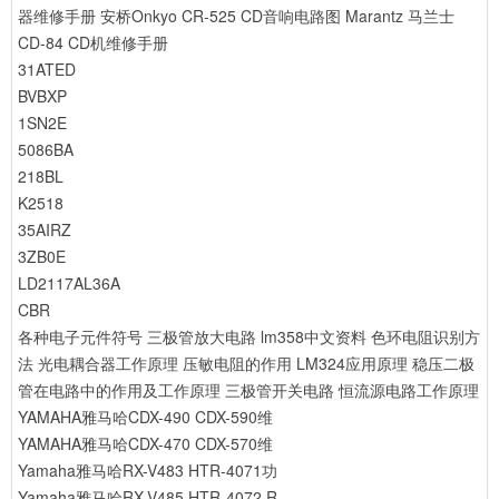
器维修手册
安桥Onkyo CR-525 CD音响电路图
Marantz 马兰士
CD-84 CD机维修手册
31ATED
BVBXP
1SN2E
5086BA
218BL
K2518
35AIRZ
3ZB0E
LD2117AL36A
CBR
各种电子元件符号
三极管放大电路
lm358中文资料
色环电阻识别方
法
光电耦合器工作原理
压敏电阻的作用
LM324应用原理
稳压二极
管在电路中的作用及工作原理
三极管开关电路
恒流源电路工作原理
YAMAHA雅马哈CDX-490 CDX-590维
YAMAHA雅马哈CDX-470 CDX-570维
Yamaha雅马哈RX-V483 HTR-4071功
Yamaha雅马哈RX-V485 HTR-4072 R