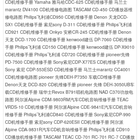
CD机维修手册
Yamaha 雅马哈CDC-625 CD机维修手册
马兰士
marantz DV4100 CD机维修电路图
TASCAM CD-450 CD播放器维
修电路图
Philips飞利浦CD950 CD机维修手册
Denon 天龙DCD-
SX1 CD机维修手册
索尼sony D-311 CD机维修手册
Philips飞利浦
CD921 CD机维修手册
Onkyo 安桥CR-245 CD机维修手册
Denon
天龙 DCD-1700 CD机维修手册
kenwood建伍 DP-7060 CD机维修
手册
Philips飞利浦 CD150 CD机维修手册
kenwood建伍 DP-X9010
CD机维修手册
Philips飞利浦 CD720 CD机维修手册
pioneer先锋
PD-7500 CD机维修手册
Sony索尼CDP-X77ES CD机维修手册
Sony 索尼 CDP-553ESD CD机维修手册
马兰士marantz CC4001
CD机维修电路图
pioneer 先锋DEH-P7350 车载CD维修手册
Denon天龙 DCD-820 CD机维修手册
pioneer 先锋 DEH-3050UB车
载CD机维修手册
瑞华士Revox B791唱机电路图
NAD C370功放电
路图
阿尔派Alpine CDM-9803RM汽车CD机音响维修手册
TEAC
VRDS-10 CD机维修手册
阿尔派Alpine CDE-9841E汽车CD机音响
维修手册
Philips飞利浦CD840 CD机维修手册
Sony索尼CDP-990
CD机维修手册
索尼sony CDP-620ESII CD机维修手册
阿尔派
Alpine CDA-9831R汽车CD机音响维修手册
Philips飞利浦 CD910
CD播放机维修手册
TASCAM TEAC CD-701 RC-701 RC-7 CD播放