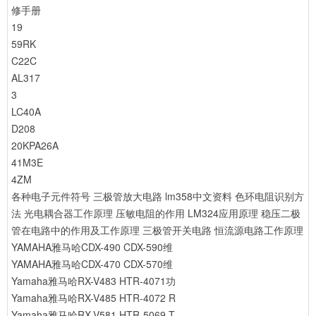
修手册
19
59RK
C22C
AL317
3
LC40A
D208
20KPA26A
41M3E
4ZM
各种电子元件符号
三极管放大电路
lm358中文资料
色环电阻识别方
法
光电耦合器工作原理
压敏电阻的作用
LM324应用原理
稳压二极
管在电路中的作用及工作原理
三极管开关电路
恒流源电路工作原理
YAMAHA雅马哈CDX-490 CDX-590维
YAMAHA雅马哈CDX-470 CDX-570维
Yamaha雅马哈RX-V483 HTR-4071功
Yamaha雅马哈RX-V485 HTR-4072 R
Yamaha雅马哈RX-V581 HTR-5069 T