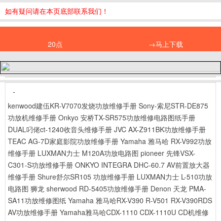
如有疑问请在本页底部联系我们！
20点
→马上下载
-
kenwood建伍KR-V7070发烧功放维修手册
Sony-索尼STR-DE875
功放机维修手册
Onkyo 安桥TX-SR575功放维修电路图纸手册
DUAL叼佬ct-1240收音头维修手册
JVC AX-Z911BK功放维修手册
TEAC AG-7D家庭影院功放维修手册
Yamaha 雅马哈 RX-V992功放
维修手册
LUXMAN力士 M120A功放电路图
pioneer 先锋VSX-
C301-S功放维修手册
ONKYO INTEGRA DHC-60.7 AV前置放大器
维修手册
Shure舒尔SR105 功放维修手册
LUXMAN力士 L-510功放
电路图
狮龙 sherwood RD-5405功放维修手册
Denon 天龙 PMA-
SA11功放维修图纸
Yamaha 雅马哈RX-V390 R-V501 RX-V390RDS
AV功放维修手册
Yamaha雅马哈CDX-1110 CDX-1110U CD机维修