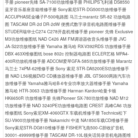
手册
pioneer先锋 SA-7100功放维修手册
PHILIPS飞利浦 DS8550
蓝牙音乐基座音箱维修手册
Sony索尼STR-DG500功放维修手册
ACCUPHASE金嗓子P-500电路图
马兰士marantz SR-82 功放电路
图
TASCAM DR-2d DR-2dW 便携式数字录音机电路图维修手册
STUDER瑞华士C274 C278开盘机维修手册
pioneer 先锋 Exclusive
M3功放维修图纸
NAD C426 AM FM调谐器收音头维修手册
JVC
JA-S22功放维修手册
Yamaha 雅马哈 RX-V392RDS 功放维修手册
DBX 463X维修图纸
bose 802c 控制器电路图
ECLER艺格 MPA4-
400R功放机维修手册
ADCOM爱琴GFA-585功放维修手册
Marantz
马兰士 74PM-62维修手册
Sony 索尼 STR-DA5200ES功放维修手
册
NAD L56视频DVD CD播放器维修手册
JBL GTS600两路汽车功
放维修手册
Yamaha雅马哈B-6专业功率放大器维修手册
Yamaha
雅马哈 HTR-3063 功放维修手册
Harman Kardon哈曼卡顿
HK6650R 功放维修手册
先锋Pioneer SX-780功放维修
NAD M12
功放维修手册
NAD 3240PE功放维修电路图
CREST 高峰CA6 功放
维修图纸
Sony索尼XM-4060GTX 车载机维修手册
Technics松下
SU-V900功放维修手册
Nakamichi 中道 NA1850车载CD维修手册
Sony索尼STR-DG810维修手册
FISHER飞燕500-C胆收扩音机
30001-49999维修手册
TASCAM DR-10L领夹话筒录音机电路图维