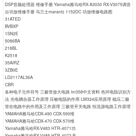
DSP音频处理器 维修手册
Yamaha雅马哈RX-A3030 RX-V3075调音
台功放维修手册
马兰士marantz 1152DC 功放维修电路图
31ATED
BVBXP
1SN2E
5086BA
218BL
K2518
35AIRZ
3ZB0E
LD2117AL36A
CBR
各种电子元件符号
三极管放大电路
lm358中文资料
色环电阻识别方
法
光电耦合器工作原理
压敏电阻的作用
LM324应用原理
稳压二极
管在电路中的作用及工作原理
三极管开关电路
恒流源电路工作原理
YAMAHA雅马哈CDX-490 CDX-590维
YAMAHA雅马哈CDX-470 CDX-570维
Yamaha雅马哈RX-V483 HTR-4071功
Yamaha雅马哈RX-V485 HTR-4072 R