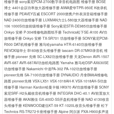
维修手册
sony索尼PCM-2700数字录音机电路图 维修手册
BOSE
博士 4401会议功率放大器维修手册
AIWA爱华TPR-950E K收录机
维修手册
PEAVEY百威 ESCORT 2000便携户外表演音箱维修手册
NAD 2400功放维修手册
LUXMAN力士L-580放大器维修手册
NAD
106 1000S功放前级维修手册
Sony索尼STR-DE985功放维修手册
Onkyo 安桥 P-304维修电路图纸手册
Technics松下SE-A100 AV功
放维修手册
Onkyo 安桥 TX-SR701 功放维修手册
SONY索尼PCM-
R500 DAT机维修手册
雅马哈yamaha HTR-6140功放维修手册
REVOX瑞华士 B160收音头维修手册
tascam DR-07MKII录音机 维
修手册
pioneer 先锋 SC-LX82功放维修手册
天龙Denon AVR-1507
AVR-687 AVR-687AV功放机电路图
Yamaha 雅马哈DSP-AX630SE
功放维修手册
Nakamichi 中道PA-302 PA-102功放维修手册
pioneer先锋 SA-7100功放维修手册
DYNAUDIO 丹拿BM6A维修电
路图
pioneer先锋 VSX-LX51 VSX-1018AH-K VSX-1018AH-S功放
维修手册
Harman Kardon哈曼卡顿 HK970 AV功放维修手册
SONY
索尼SRF-H2头戴收音机维修手册
INTEGRA DHC-40.1 AV前置放大
器维修手册
AKAI雅佳 GX-400D-SS开盘机维修手册
NAD 4130收音
头维修手册
KENWOOD建伍KT-59 KT-1020L收音头维修手册
松下
Technics RS-TR272卡座维修手册
Alpine 阿尔派 PXA-H900多声道