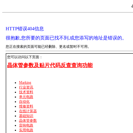
HTTP错误404信息
很抱歉,您所要的页面已找不到,或您添写的地址是错误的。
您正在搜索的页面可能已经删除、更名或暂时不可用。
您可以访问以下页面：
晶体管参数及贴片代码反查查询功能
Marking
行业资讯
技术资料
单元电路
自动化
维修资料
在线计算器
基础知识
晶体管参数
音响电路
实用电路