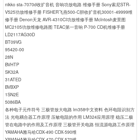
nikko sta-7070d收扩音机 音响功放电路 维修手册
Sony索尼STR-
V525功放维修手册
FISHER飞燕500-C胆收扩音机30001-49999维
修手册
Denon天龙 AVR-4310CI功放维修手册
McIntosh麦景图
MC2105功放维修电路图
TEAC第一音响 P-700 CD机维修手册
LD2117AG30D
BT09VG
95420-00
28N
BVHTP
SK32A
31ATED
BVBXP
1SN2E
5086BA
各种电子元件符号
三极管放大电路
lm358中文资料
色环电阻识别方
法
光电耦合器工作原理
压敏电阻的作用
LM324应用原理
稳压二极
管在电路中的作用及工作原理
三极管开关电路
恒流源电路工作原理
YAMAHA雅马哈CDX-490 CDX-590维
YAMAHA雅马哈CDX-470 CDX-570维