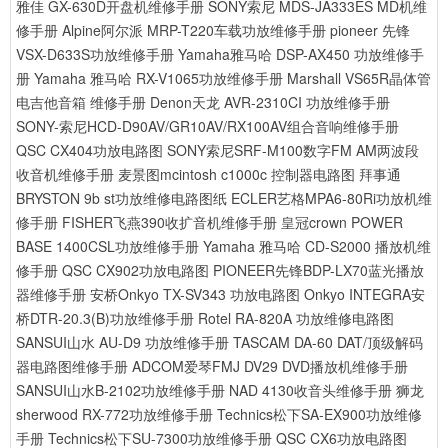
雅佳 GX-630D开盘机维修手册
SONY索尼 MDS-JA333ES MD机维
修手册
Alpine阿尔派 MRP-T220车载功放维修手册
pioneer 先锋
VSX-D633S功放维修手册
Yamaha雅马哈 DSP-AX450 功放维修手
册
Yamaha 雅马哈 RX-V1065功放维修手册
Marshall VS65R晶体管
电吉他音箱 维修手册
Denon天龙 AVR-2310CI 功放维修手册
SONY-索尼HCD-D90AV/GR10AV/RX100AV组合音响维修手册
QSC CX404功放电路图
SONY索尼SRF-M100数字FM AM两波段
收音机维修手册
麦景图mcintosh c1000c 控制器电路图
拜事通
BRYSTON 9b st功放维修电路图纸
ECLER艺格MPA6-80Ri功放机维
修手册
FISHER飞燕390收扩音机维修手册
皇冠crown POWER
BASE 1400CSL功放维修手册
Yamaha 雅马哈 CD-S2000 播放机维
修手册
QSC CX902功放电路图
PIONEER先锋BDP-LX70蓝光播放
器维修手册
安桥Onkyo TX-SV343 功放电路图
Onkyo INTEGRA安
桥DTR-20.3(B)功放维修手册
Rotel RA-820A 功放维修电路图
SANSUI山水 AU-D9 功放维修手册
TASCAM DA-60 DAT/顶级解码
器电路图维修手册
ADCOM爱琴FMJ DV29 DVD播放机维修手册
SANSUI山水B-2102功放维修手册
NAD 4130收音头维修手册
狮龙
sherwood RX-772功放维修手册
Technics松下SA-EX900功放维修
手册
Technics松下SU-7300功放维修手册
QSC CX6功放电路图