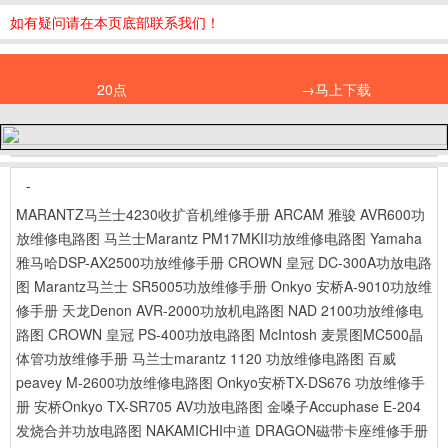
如有疑问请在本页底部联系我们！
20点
→马上下载
-
MARANTZ马兰士4230收扩音机维修手册
ARCAM 雅骏 AVR600功
放维修电路图
马兰士Marantz PM17MKII功放维修电路图
Yamaha
雅马哈DSP-AX2500功放维修手册
CROWN 皇冠 DC-300A功放电路
图
Marantz马兰士 SR5005功放维修手册
Onkyo 安桥A-9010功放维
修手册
天龙Denon AVR-2000功放机电路图
NAD 2100功放维修电
路图
CROWN 皇冠 PS-400功放电路图
McIntosh 麦景图MC500晶
体管功放维修手册
马兰士marantz 1120 功放维修电路图
百威
peavey M-2600功放维修电路图
Onkyo安桥TX-DS676 功放维修手
册
安桥Onkyo TX-SR705 AV功放电路图
金嗓子Accuphase E-204
发烧合并功放电路图
NAKAMICHI中道 DRAGON磁带卡座维修手册