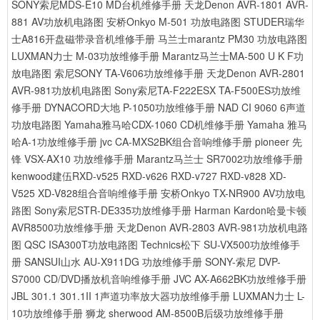
SONY索尼MDS-E10 MD台机维修手册
天龙Denon AVR-1801 AVR-
881 AV功放机电路图
安桥Onkyo M-501 功放电路图
STUDER瑞华
士A816开盘磁带录音机维修手册
马兰士marantz PM30 功放电路图
LUXMAN力士 M-03功放维修手册
Marantz马兰士MA-500 U K F功
放电路图
索尼SONY TA-V606功放维修手册
天龙Denon AVR-2801
AVR-981功放机电路图
Sony索尼TA-F222ESX TA-F500ES功放维
修手册
DYNACORD大地 P-1050功放维修手册
NAD CI 9060 6声道
功放电路图
Yamaha雅马哈CDX-1060 CD机维修手册
Yamaha 雅马
哈A-1功放维修手册
jvc CA-MXS2BK组合音响维修手册
pioneer 先
锋 VSX-AX10 功放维修手册
Marantz马兰士 SR7002功放维修手册
kenwood建伍RXD-v525 RXD-v626 RXD-v727 RXD-v828 XD-
V525 XD-V828组合音响维修手册
安桥Onkyo TX-NR900 AV功放电
路图
Sony索尼STR-DE335功放维修手册
Harman Kardon哈曼卡顿
AVR8500功放维修手册
天龙Denon AVR-2803 AVR-981功放机电路
图
QSC ISA300T功放电路图
Technics松下 SU-VX500功放维修手
册
SANSUI山水 AU-X911DG 功放维修手册
SONY-索尼 DVP-
S7000 CD/DVD播放机音响维修手册
JVC AX-A662BK功放维修手册
JBL 301.1 301.1II 1声道功率放大器功放维修手册
LUXMAN力士 L-
10功放维修手册
狮龙 sherwood AM-8500B后级功放维修手册