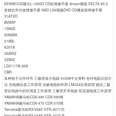
KENWOOD建伍L-1000D CD机维修手册
Arcam雅骏 DELTA 90.2
发烧合并功放维修手册
NAD L56视频DVD CD播放器维修手册
31ATED
BVBXP
1SN2E
5086BA
218BL
K2518
35AIRZ
3ZB0E
LD2117AL36A
CBR
各种电子元件符号
三极管放大电路
lm358中文资料
色环电阻识别方
法
光电耦合器工作原理
压敏电阻的作用
LM324应用原理
稳压二极
管在电路中的作用及工作原理
三极管开关电路
恒流源电路工作原理
YAMAHA雅马哈CDX-490 CDX-590维
YAMAHA雅马哈CDX-470 CDX-570维
Yamaha雅马哈RX-V483 HTR-4071功
Yamaha雅马哈RX-V485 HTR-4072 R