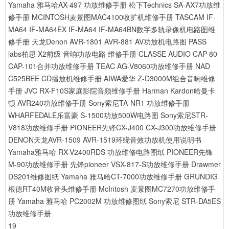
Yamaha 雅马哈AX-497 功放维修手册
松下Technics SA-AX7功放维
修手册
MCINTOSH麦景图MAC4100收扩机维修手册
TASCAM IF-
MA64 IF-MA64EX IF-MA64 IF-MA64BN数字多轨录像机电路图维
修手册
天龙Denon AVR-1801 AVR-881 AV功放机电路图
PASS
labs柏思 X2前级 音响功放电路 维修手册
CLASSE AUDIO CAP-80
CAP-101合并功放维修手册
TEAC AG-V8060功放维修手册
NAD
C525BEE CD播放机维修手册
AIWA爱华 Z-D3000M组合音响维修
手册
JVC RX-F10S家庭影院音频维修手册
Harman Kardon哈曼卡
顿 AVR240功放维修手册
Sony索尼TA-NR1 功放维修手册
WHARFEDALE乐富豪 S-1500功放500W电路图
Sony索尼STR-
V818功放维修手册
PIONEER先锋CX-J400 CX-J300功放维修手册
DENON天龙AVR-1509 AVR-1519环绕音效功放机使用说明书
Yamaha雅马哈 RX-V2400RDS 功放维修电路图纸
PIONEER先锋
M-90功放维修手册
先锋pioneer VSX-817-S功放维修手册
Drawmer
DS201维修图纸
Yamaha 雅马哈CT-7000功放维修手册
GRUNDIG
根德RT40M收音头维修手册
McIntosh 麦景图MC7270功放维修手
册
Yamaha 雅马哈 PC2002M 功放维修图纸
Sony索尼 STR-DA5ES
功放维修手册
19