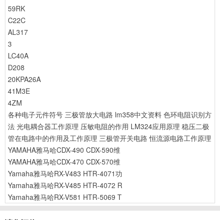
59RK
C22C
AL317
3
LC40A
D208
20KPA26A
41M3E
4ZM
各种电子元件符号
三极管放大电路
lm358中文资料
色环电阻识别方
法
光电耦合器工作原理
压敏电阻的作用
LM324应用原理
稳压二极
管在电路中的作用及工作原理
三极管开关电路
恒流源电路工作原理
YAMAHA雅马哈CDX-490 CDX-590维
YAMAHA雅马哈CDX-470 CDX-570维
Yamaha雅马哈RX-V483 HTR-4071功
Yamaha雅马哈RX-V485 HTR-4072 R
Yamaha雅马哈RX-V581 HTR-5069 T