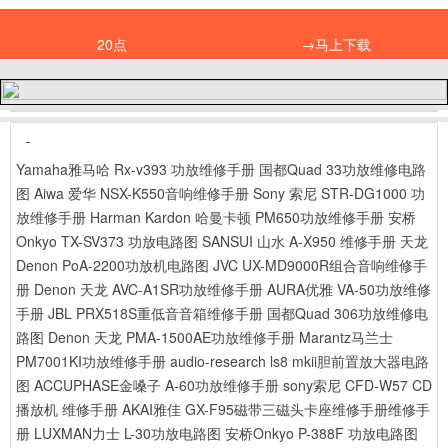
20点
→马上下载
-
Yamaha雅马哈 Rx-v393 功放维修手册
国都Quad 33功放维修电路
图
Aiwa 爱华 NSX-K550音响维修手册
Sony 索尼 STR-DG1000 功
放维修手册
Harman Kardon 哈曼卡顿 PM650功放维修手册
安桥
Onkyo TX-SV373 功放电路图
SANSUI 山水 A-X950 维修手册
天龙
Denon PoA-2200功放机电路图
JVC UX-MD9000R组合音响维修手
册
Denon 天龙 AVC-A1SR功放维修手册
AURA优雅 VA-50功放维修
手册
JBL PRX518S重低音音箱维修手册
国都Quad 306功放维修电
路图
Denon 天龙 PMA-1500AE功放维修手册
Marantz马兰士
PM7001KI功放维修手册
audio-research ls8 mkii胆前置放大器电路
图
ACCUPHASE金嗓子 A-60功放维修手册
sony索尼 CFD-W57 CD
播放机 维修手册
AKAI雅佳 GX-F95磁带三磁头卡座维修手册维修手
册
LUXMAN力士 L-30功放电路图
安桥Onkyo P-388F 功放电路图