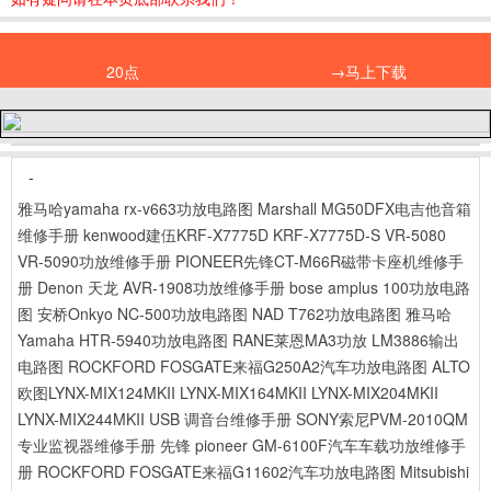
20点
→马上下载
-
雅马哈yamaha rx-v663功放电路图
Marshall MG50DFX电吉他音箱
维修手册
kenwood建伍KRF-X7775D KRF-X7775D-S VR-5080
VR-5090功放维修手册
PIONEER先锋CT-M66R磁带卡座机维修手
册
Denon 天龙 AVR-1908功放维修手册
bose amplus 100功放电路
图
安桥Onkyo NC-500功放电路图
NAD T762功放电路图
雅马哈
Yamaha HTR-5940功放电路图
RANE莱恩MA3功放 LM3886输出
电路图
ROCKFORD FOSGATE来福G250A2汽车功放电路图
ALTO
欧图LYNX-MIX124MKII LYNX-MIX164MKII LYNX-MIX204MKII
LYNX-MIX244MKII USB 调音台维修手册
SONY索尼PVM-2010QM
专业监视器维修手册
先锋 pioneer GM-6100F汽车车载功放维修手
册
ROCKFORD FOSGATE来福G11602汽车功放电路图
Mitsubishi