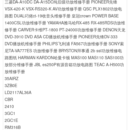
三菱DA-A10DC DA-A15DC纯后级功放维修手册
PIONEER先锋
VSX-420-K VSX-RS320-K AV功放维修手册
QSC PLX1802功放电
路图
DUAL叼佬ct-19收音头维修手册
皇冠crown POWER BASE
1400CSL功放维修手册
YAMAHA雅马哈RX-485 RX-485RDS功放维
修手册
CARVER卡维PT-1800 PT-24000功放维修手册
DENON天龙
DVD-3910 DVD ASA CD播放机维修手册
PiONEER先锋DV-333
DVD播放机维修手册
PHILIPS飞利浦 FA567功放维修手册
SONY索
尼TA-VA777ES 功放维修手册
BRYSTON拜事通 2b sst功放维修电
路图纸
HARMAN KARDON哈曼卡顿 MAS100 MAS110 SAS100功
放部分维修手册
JBL es250P有源音箱功放电路图
TEAC A-H500功
放维修手册
35AIRZ
3ZB0E
LD2117AL36A
CBR
2410
3GC1
2GC1E
RM316B