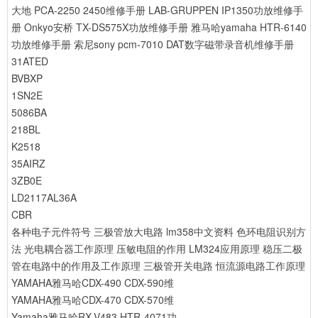
大地 PCA-2250 2450维修手册
LAB-GRUPPEN IP1350功放维修手
册
Onkyo安桥 TX-DS575X功放维修手册
雅马哈yamaha HTR-6140
功放维修手册
索尼sony pcm-7010 DAT数字磁带录音机维修手册
31ATED
BVBXP
1SN2E
5086BA
218BL
K2518
35AIRZ
3ZB0E
LD2117AL36A
CBR
各种电子元件符号
三极管放大电路
lm358中文资料
色环电阻识别方
法
光电耦合器工作原理
压敏电阻的作用
LM324应用原理
稳压二极
管在电路中的作用及工作原理
三极管开关电路
恒流源电路工作原理
YAMAHA雅马哈CDX-490 CDX-590维
YAMAHA雅马哈CDX-470 CDX-570维
Yamaha雅马哈RX-V483 HTR-4071功