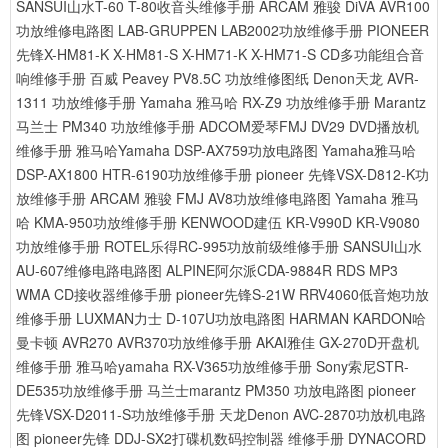
SANSUI山水T-60 T-80收音头维修手册
ARCAM 雅骏 DiVA AVR100
功放维修电路图
LAB-GRUPPEN LAB2002功放维修手册
PIONEER
先锋X-HM81-K X-HM81-S X-HM71-K X-HM71-S CD多功能组合音
响维修手册
百威 Peavey PV8.5C 功放维修图纸
Denon天龙 AVR-
1311 功放维修手册
Yamaha 雅马哈 RX-Z9 功放维修手册
Marantz
马兰士 PM340 功放维修手册
ADCOM爱琴FMJ DV29 DVD播放机
维修手册
雅马哈Yamaha DSP-AX759功放电路图
Yamaha雅马哈
DSP-AX1800 HTR-6190功放维修手册
pioneer 先锋VSX-D812-K功
放维修手册
ARCAM 雅骏 FMJ AV8功放维修电路图
Yamaha 雅马
哈 KMA-950功放维修手册
KENWOOD建伍 KR-V990D KR-V9080
功放维修手册
ROTEL乐得RC-995功放前级维修手册
SANSUI山水
AU-607维修电路电路图
ALPINE阿尔派CDA-9884R RDS MP3
WMA CD接收器维修手册
pioneer先锋S-21W RRV4060低音炮功放
维修手册
LUXMAN力士 D-107U功放电路图
HARMAN KARDON哈
曼卡顿 AVR270 AVR370功放维修手册
AKAI雅佳 GX-270D开盘机
维修手册
雅马哈yamaha RX-V365功放维修手册
Sony索尼STR-
DE535功放维修手册
马兰士marantz PM350 功放电路图
pioneer
先锋VSX-D2011-S功放维修手册
天龙Denon AVC-2870功放机电路
图
pioneer先锋 DDJ-SX2打碟机数码控制器 维修手册
DYNACORD