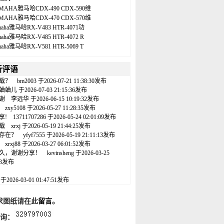
MAHA雅马哈CDX-490 CDX-590维
MAHA雅马哈CDX-470 CDX-570维
maha雅马哈RX-V483 HTR-4071功
maha雅马哈RX-V485 HTR-4072 R
maha雅马哈RX-V581 HTR-5069 T
新评语
载？
bm2003
于2026-07-21 11:38:30发布
蛐蛐儿
于2026-07-03 21:15:36发布
谢
李远华
于2026-06-15 10:19:32发布
zxy5108
于2026-05-27 11:28:35发布
享!
13711707286
于2026-05-24 02:01:09发布
载
xrxj
于2026-05-19 21:44:25发布
存在？
yfyf7555
于2026-05-19 21:11:13发布
xrxj88
于2026-03-27 06:01:52发布
久，谢谢分享！
kevinsheng
于2026-03-25
:43发布
名
于2026-03-01 01:47:51发布
求图纸请在此
留言
。
咨询：