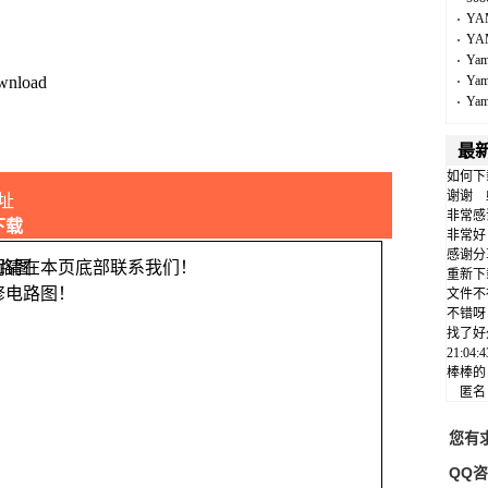
YA
YA
Ya
wnload
Ya
Ya
最
如何下
谢谢
址
非常感
下载
非常好
感谢分
问请在本页底部联系我们！
重新下
修电路图！
文件不
不错呀
找了好
21:04
棒棒的
匿
您有
QQ