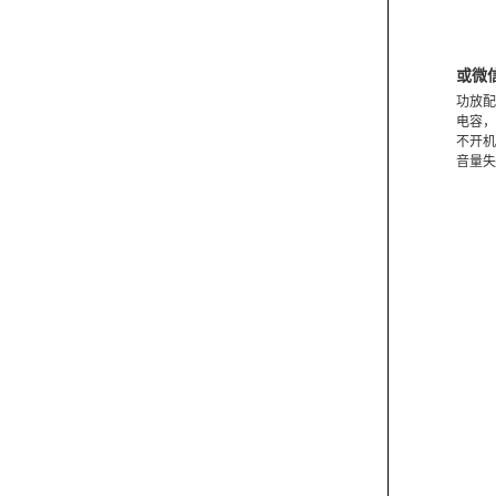
或微
功放配
电容，
不开机
音量失