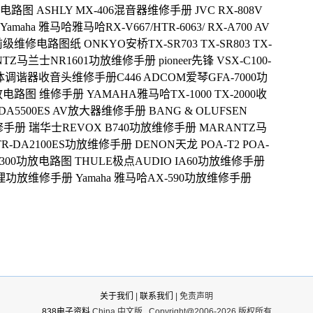
维修电路图
ASHLY MX-406混音器维修手册
JVC RX-808V
Yamaha 雅马哈雅马哈RX-V667/HTR-6063/ RX-A700 AV
24前级维修电路图纸
ONKYO安桥TX-SR703 TX-SR803 TX-
NTZ马兰士NR1601功放维修手册
pioneer先锋 VSX-C100-
媒体调谐器收音头维修手册C446
ADCOM爱琴GFA-7000功
响功放电路图 维修手册
YAMAHA雅马哈TX-1000 TX-2000收
-DA5500ES AV放大器维修手册
BANG & OLUFSEN
维修手册
瑞华士REVOX B740功放维修手册
MARANTZ马
TR-DA2100ES功放维修手册
DENON天龙 POA-T2 POA-
3300功放电路图
THULE极点AUDIO IA60功放维修手册
处理功放维修手册
Yamaha 雅马哈AX-590功放维修手册
关于我们
|
联系我们
| 免责声明
838电子资料
China 中文版
Copyright@2006-2026 版权所有