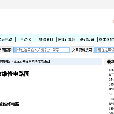
单元电路
自动化
维修资料
在线计算器
基础知识
晶体管参
最
响电路图
>
pioneer先锋音响功放电路图
LD
功放维修电路图
BT
954
28
BV
SK
31
0功放维修电路
BV
1S
50