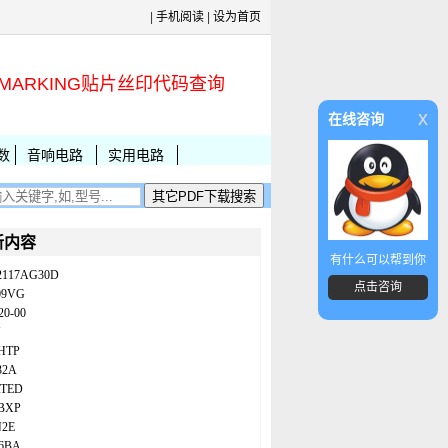
|
手机阅读
|
设为首页
MARKING贴片丝印代码查询
x
在线咨询
数
音响电路
实用电路
新内容
有什么可以帮到你
2117AG30D
点击咨询
09VG
20-00
N
HTP
32A
ATED
BXP
N2E
86BA