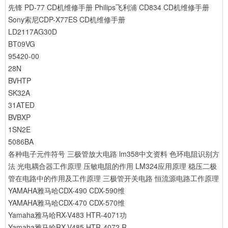
先锋 PD-77 CD机维修手册
Philips飞利浦 CD834 CD机维修手册
Sony索尼CDP-X77ES CD机维修手册
LD2117AG30D
BT09VG
95420-00
28N
BVHTP
SK32A
31ATED
BVBXP
1SN2E
5086BA
各种电子元件符号
三极管放大电路
lm358中文资料
色环电阻识别方
法
光电耦合器工作原理
压敏电阻的作用
LM324应用原理
稳压二极
管在电路中的作用及工作原理
三极管开关电路
恒流源电路工作原理
YAMAHA雅马哈CDX-490 CDX-590维
YAMAHA雅马哈CDX-470 CDX-570维
Yamaha雅马哈RX-V483 HTR-4071功
Yamaha雅马哈RX-V485 HTR-4072 R