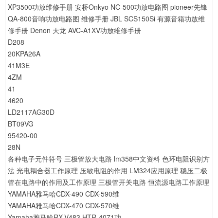
XP3500功放维修手册
安桥Onkyo NC-500功放电路图
pioneer先锋
QA-800音响功放电路图 维修手册
JBL SCS150Si 有源音箱功放维
修手册
Denon 天龙 AVC-A1XV功放维修手册
D208
20KPA26A
41M3E
4ZM
41
4620
LD2117AG30D
BT09VG
95420-00
28N
各种电子元件符号
三极管放大电路
lm358中文资料
色环电阻识别方
法
光电耦合器工作原理
压敏电阻的作用
LM324应用原理
稳压二极
管在电路中的作用及工作原理
三极管开关电路
恒流源电路工作原理
YAMAHA雅马哈CDX-490 CDX-590维
YAMAHA雅马哈CDX-470 CDX-570维
Yamaha雅马哈RX-V483 HTR-4071功