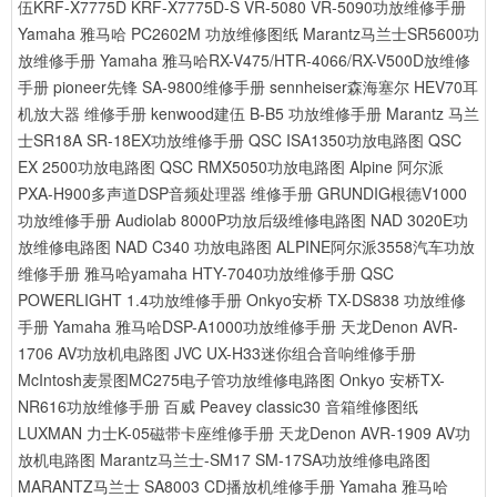
伍KRF-X7775D KRF-X7775D-S VR-5080 VR-5090功放维修手册
Yamaha 雅马哈 PC2602M 功放维修图纸
Marantz马兰士SR5600功
放维修手册
Yamaha 雅马哈RX-V475/HTR-4066/RX-V500D放维修
手册
pioneer先锋 SA-9800维修手册
sennheiser森海塞尔 HEV70耳
机放大器 维修手册
kenwood建伍 B-B5 功放维修手册
Marantz 马兰
士SR18A SR-18EX功放维修手册
QSC ISA1350功放电路图
QSC
EX 2500功放电路图
QSC RMX5050功放电路图
Alpine 阿尔派
PXA-H900多声道DSP音频处理器 维修手册
GRUNDIG根德V1000
功放维修手册
Audiolab 8000P功放后级维修电路图
NAD 3020E功
放维修电路图
NAD C340 功放电路图
ALPINE阿尔派3558汽车功放
维修手册
雅马哈yamaha HTY-7040功放维修手册
QSC
POWERLIGHT 1.4功放维修手册
Onkyo安桥 TX-DS838 功放维修
手册
Yamaha 雅马哈DSP-A1000功放维修手册
天龙Denon AVR-
1706 AV功放机电路图
JVC UX-H33迷你组合音响维修手册
McIntosh麦景图MC275电子管功放维修电路图
Onkyo 安桥TX-
NR616功放维修手册
百威 Peavey classic30 音箱维修图纸
LUXMAN 力士K-05磁带卡座维修手册
天龙Denon AVR-1909 AV功
放机电路图
Marantz马兰士-SM17 SM-17SA功放维修电路图
MARANTZ马兰士 SA8003 CD播放机维修手册
Yamaha 雅马哈