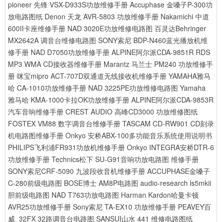
pioneer 先锋 VSX-D933S功放维修手册
Accuphase 金嗓子P-300功
放电路图纸
Denon 天龙 AVR-5803 功放维修手册
Nakamichi 中道
600II卡座维修手册
NAD 3020E功放维修电路图
百灵达Behringer
MX2642A 调音台维修电路图
SONY索尼 BDP-N460蓝光播放机维
修手册
NAD D7050功放维修手册
ALPINE阿尔派CDA-9851R RDS
MP3 WMA CD接收器维修手册
Marantz 马兰士 PM240 功放维修手
册
咪宝mipro ACT-707D双通道无线接收机维修手册
YAMAHA雅马
哈 CA-1010功放维修手册
NAD 3225PE功放维修电路图
Yamaha
雅马哈 KMA-1000卡拉OK功放维修手册
ALPINE阿尔派CDA-9853R
汽车音响维修手册
CREST AUDIO 高峰CD3000 功放维修图纸
FOSTEX VM88 数字调音台维修手册
TASCAM CD-RW901 CD刻录
机电路图维修手册
Onkyo 安桥ABX-100多功能音乐系统使用说明书
PHILIPS飞利浦FR931功放机维修手册
Onkyo INTEGRA安桥DTR-6
功放维修手册
Technics松下 SU-G91音响功放电路图 维修手册
SONY索尼CRF-5090 九波段收音机维修手册
ACCUPHASE金嗓子
C-280前级电路图
BOSE博士 AM8P电路图
audio-research ls5mkii
胆前级电路图
NAD T763功放电路图
Harman Kardon哈曼卡顿
AVR25功放维修手册
Sony索尼 TA-EX10 功放维修手册
PEAVEY百
威_32FX 32路调音台电路图
SANSUI山水 441 维修电路图纸