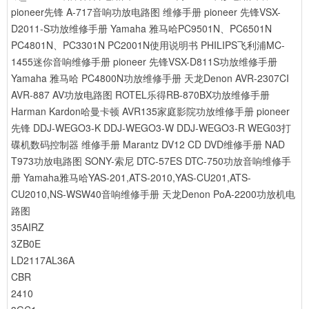
pioneer先锋 A-717音响功放电路图 维修手册
pioneer 先锋VSX-
D2011-S功放维修手册
Yamaha 雅马哈PC9501N、PC6501N
PC4801N、PC3301N PC2001N使用说明书
PHILIPS飞利浦MC-
1455迷你音响维修手册
pioneer 先锋VSX-D811S功放维修手册
Yamaha 雅马哈 PC4800N功放维修手册
天龙Denon AVR-2307CI
AVR-887 AV功放电路图
ROTEL乐得RB-870BX功放维修手册
Harman Kardon哈曼卡顿 AVR135家庭影院功放维修手册
pioneer
先锋 DDJ-WEGO3-K DDJ-WEGO3-W DDJ-WEGO3-R WEG03打
碟机数码控制器 维修手册
Marantz DV12 CD DVD维修手册
NAD
T973功放电路图
SONY-索尼 DTC-57ES DTC-750功放音响维修手
册
Yamaha雅马哈YAS-201,ATS-2010,YAS-CU201,ATS-
CU2010,NS-WSW40音响维修手册
天龙Denon PoA-2200功放机电
路图
35AIRZ
3ZB0E
LD2117AL36A
CBR
2410