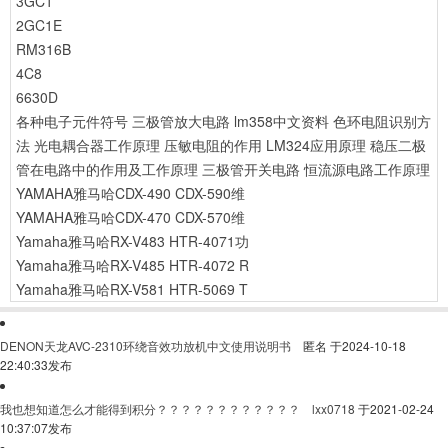
3GC1
2GC1E
RM316B
4C8
6630D
各种电子元件符号
三极管放大电路
lm358中文资料
色环电阻识别方
法
光电耦合器工作原理
压敏电阻的作用
LM324应用原理
稳压二极
管在电路中的作用及工作原理
三极管开关电路
恒流源电路工作原理
YAMAHA雅马哈CDX-490 CDX-590维
YAMAHA雅马哈CDX-470 CDX-570维
Yamaha雅马哈RX-V483 HTR-4071功
Yamaha雅马哈RX-V485 HTR-4072 R
Yamaha雅马哈RX-V581 HTR-5069 T
DENON天龙AVC-2310环绕音效功放机中文使用说明书
匿名
于2024-10-18
22:40:33发布
我也想知道怎么才能得到积分？？？？？？？？？？？？
lxx0718
于2021-02-24
10:37:07发布