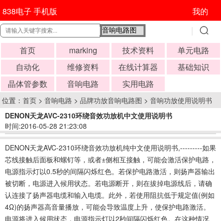
838电子 手机版
我的
首页
marking
技术资料
单元电路
自动化
维修资料
在线计算器
基础知识
晶体管参数
音响电路
实用电路
位置：
首页
>
音响电路
>
品牌功放音响电路图
>
音响功放使用说明书
DENON天龙AVC-2310环绕音效功放机中文使用说明书
时间:2016-05-28 21:23:08
DENON天龙AVC-2310环绕音效功放机纯中文使用说明书,---------如果
芯线接触后面板和螺钉等，或者±侧相互接触，可能会激活保护电路，
电源指示灯以0.5秒的间隔闪烁红色。若保护电路激活，则扬声器输出
被切断，电源进入候用状态。若电源断开，则在拔掉电源线后，请确
认连接了扬声器电缆和输入电缆。此外，若使用阻抗低于规定值(例如
4Ω)的扬声器高音量播放，可能会导致温度上升，使保护电路激活。
电源将进入候用状态，电源指示灯以2秒间隔闪烁红色。在这种情况