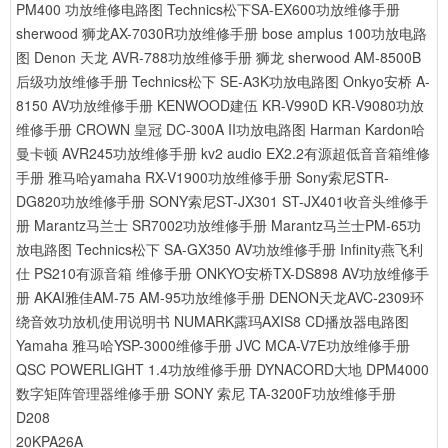
PM400 功放维修电路图
Technics松下SA-EX600功放维修手册
sherwood 狮龙AX-7030R功放维修手册
bose amplus 100功放电路
图
Denon 天龙 AVR-788功放维修手册
狮龙 sherwood AM-8500B
后级功放维修手册
Technics松下 SE-A3K功放电路图
Onkyo安桥 A-
8150 AV功放维修手册
KENWOOD建伍 KR-V990D KR-V9080功放
维修手册
CROWN 皇冠 DC-300A II功放电路图
Harman Kardon哈
曼卡顿 AVR245功放维修手册
kv2 audio EX2.2有源超低音音箱维修
手册
雅马哈yamaha RX-V1900功放维修手册
Sony索尼STR-
DG820功放维修手册
SONY索尼ST-JX301 ST-JX401收音头维修手
册
Marantz马兰士 SR7002功放维修手册
Marantz马兰士PM-65功
放电路图
Technics松下 SA-GX350 AV功放维修手册
Infinity燕飞利
仕 PS210有源音箱 维修手册
ONKYO安桥TX-DS898 AV功放维修手
册
AKAI雅佳AM-75 AM-95功放维修手册
DENON天龙AVC-2309环
绕音效功放机使用说明书
NUMARK露玛AXIS8 CD播放器电路图
Yamaha 雅马哈YSP-3000维修手册
JVC MCA-V7E功放维修手册
QSC POWERLIGHT 1.4功放维修手册
DYNACORD大地 DPM4000
数字矩阵管理器维修手册
SONY 索尼 TA-3200F功放维修手册
D208
20KPA26A