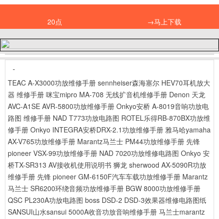
20点
→马上下载
-
TEAC A-X3000功放维修手册
sennheiser森海塞尔 HEV70耳机放大
器 维修手册
咪宝mipro MA-708 无线扩音机维修手册
Denon 天龙
AVC-A1SE AVR-5800功放维修手册
Onkyo安桥 A-8019音响功放电
路图 维修手册
NAD T773功放电路图
ROTEL乐得RB-870BX功放维
修手册
Onkyo INTEGRA安桥DRX-2.1功放维修手册
雅马哈yamaha
AX-V765功放维修手册
Marantz马兰士 PM44功放维修手册
先锋
pioneer VSX-99功放维修手册
NAD 7020功放维修电路图
Onkyo 安
桥TX-SR313 AV接收机使用说明书
狮龙 sherwood AX-5090R功放
维修手册
先锋 pioneer GM-6150F汽车车载功放维修手册
Marantz
马兰士 SR6200环绕音频功放维修手册
BGW 8000功放维修手册
QSC PL230A功放电路图
boss DSD-2 DSD-3效果器维修电路图纸
SANSUI山水sansui 5000A收音功放音响维修手册
马兰士marantz