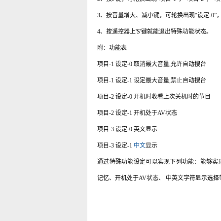
3
、按音量增大、减小键，可轮换出现
“
设定
-0”
4
、按遥控器上
'S'
键就能退出特殊功能状态。
附：功能表
项目
-1
设定
-0
取消最大音量
,
允许自动搜台
项目
-1
设定
-1
设定最大音量
,
禁止自动搜台
项目
-2
设定
-0
开机时收看上次关机时的节目
项目
-2
设定
-1
开机处于
AV
状态
项目
-3
设定
-0
英文显示
项目
-3
设定
-1
中文
显示
通过特殊功能设定可以实现下列功能：能够实
记忆、开机处于
AV
状态、 中英文字符显示选择