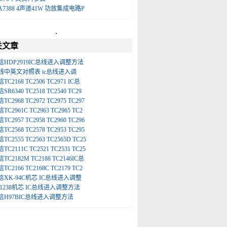
A7388 4声道41W 功放集成电路P
.
关文章
信HDP2919IC总线进入调整方法
总线中英文对照表 ic总线进入调
TC2168 TC2506 TC2971 IC总
SR6340 TC2518 TC2540 TC29
TC2968 TC2972 TC2975 TC297
TC2961C TC2963 TC2965 TC2
TC2957 TC2958 TC2960 TC296
TC2568 TC2578 TC2953 TC295
TC2555 TC2563 TC2565D TC25
TC2111C TC2521 TC2531 TC25
信TC2182M TC2188 TC2146IC总
TC2166 TC2168C TC2179 TC2
信XK-94C机芯 IC总线进入调整
B1238机芯 IC总线进入调整方法
信H97BIC总线进入调整方法