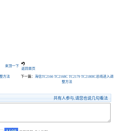
来顶一下
返回首页
调整方法
下一篇：
海信TC2166 TC2168C TC2179 TC2180IC总线进入调
整方法
共有
人参与,请您也说几句看法