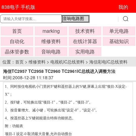
838电子 手机版
我的
首页
marking
技术资料
单元电路
自动化
维修资料
在线计算器
基础知识
晶体管参数
音响电路
实用电路
位置：
首页
>
维修资料
>
电视机IC总线资料
>
海信彩电IC总线资料
海信TC2957 TC2958 TC2960 TC2961IC总线进入调整方法
时间:2008-12-28 11:18:37
1
、同时按住电视机小门里的
'F'
键和遥控器上的
'S'
键
,
屏幕上出现
“
项目
-X
设定
-
X”
；
2
、按
F
键，可轮换出现
“
项目
-1”
，
“
项目
-2”
，
“
项目
-3”
。
3
、按音量增大、减小键，可轮换出现
“
设定
-0”
，
“
设定
-1”
。
4
、按遥控器上
'S'
键就能退出特殊功能状态。
附：功能表
项目
-1
设定
-0
取消最大音量
,
允许自动搜台