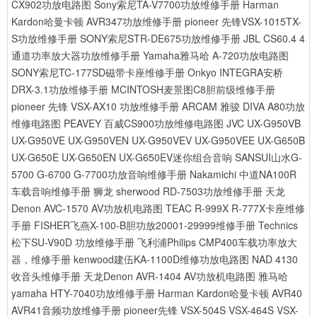
CX902功放电路图
Sony索尼TA-V7700功放维修手册
Harman
Kardon哈曼卡顿 AVR347功放维修手册
pioneer 先锋VSX-1015TX-
S功放维修手册
SONY索尼STR-DE675功放维修手册
JBL CS60.4 4
通道功率放大器功放维修手册
Yamaha雅马哈 A-720功放电路图
SONY索尼TC-177SD磁带卡座维修手册
Onkyo INTEGRA安桥
DRX-3.1功放维修手册
MCINTOSH麦景图C8胆前级维修手册
pioneer 先锋 VSX-AX10 功放维修手册
ARCAM 雅骏 DIVA A80功放
维修电路图
PEAVEY 百威CS900功放维修电路图
JVC UX-G950VB
UX-G950VE UX-G950VEN UX-G950VEV UX-G950VEE UX-G650B
UX-G650E UX-G650EN UX-G650EV迷你组合音响
SANSUI山水G-
5700 G-6700 G-7700功放音响维修手册
Nakamichi 中道NA100R
车载音响维修手册
狮龙 sherwood RD-7503功放维修手册
天龙
Denon AVC-1570 AV功放机电路图
TEAC R-999X R-777X卡座维修
手册
FISHER飞燕X-100-B胆功放20001-29999维修手册
Technics
松下SU-V90D 功放维修手册
飞利浦Philips CMP400车载功率放大
器，维修手册
kenwood建伍KA-1100D维修功放电路图
NAD 4130
收音头维修手册
天龙Denon AVR-1404 AV功放机电路图
雅马哈
yamaha HTY-7040功放维修手册
Harman Kardon哈曼卡顿 AVR40
AVR41音频功放维修手册
pioneer先锋 VSX-504S VSX-464S VSX-