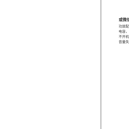
或微
功放配
电容，
不开机
音量失