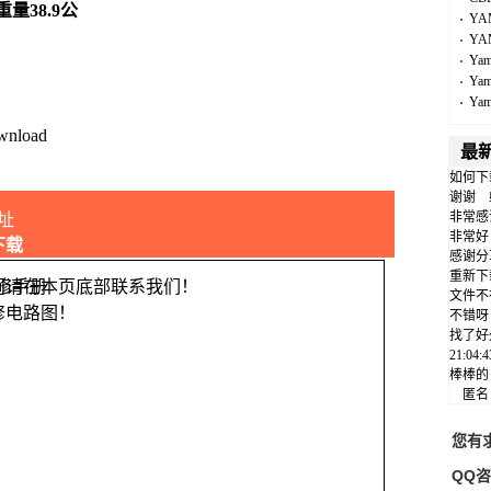
.重量38.9公
YA
YA
Ya
Ya
Ya
wnload
最
如何下
谢谢
非常感
址
非常好
下载
感谢分
重新下
问请在本页底部联系我们！
文件不
修电路图！
不错呀
找了好
21:04
棒棒的
匿
您有
QQ