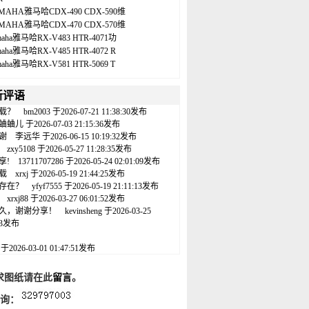
MAHA雅马哈CDX-490 CDX-590维
MAHA雅马哈CDX-470 CDX-570维
maha雅马哈RX-V483 HTR-4071功
maha雅马哈RX-V485 HTR-4072 R
maha雅马哈RX-V581 HTR-5069 T
新评语
载？
bm2003
于2026-07-21 11:38:30发布
蛐蛐儿
于2026-07-03 21:15:36发布
谢
李远华
于2026-06-15 10:19:32发布
zxy5108
于2026-05-27 11:28:35发布
享!
13711707286
于2026-05-24 02:01:09发布
载
xrxj
于2026-05-19 21:44:25发布
存在？
yfyf7555
于2026-05-19 21:11:13发布
xrxj88
于2026-03-27 06:01:52发布
久，谢谢分享！
kevinsheng
于2026-03-25
:43发布
名
于2026-03-01 01:47:51发布
求图纸请在此
留言
。
咨询：