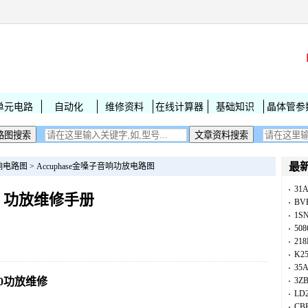
单元电路
自动化
维修资料
在线计算器
基础知识
晶体管参
最
响电路图
>
Accuphase金嗓子音响功放电路图
31
210 功放维修手册
BV
1S
50
218
K25
35A
210功放维修
3Z
LD
CB