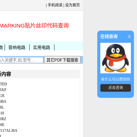
|
手机阅读
|
设为首页
MARKING贴片丝印代码查询
x
在线咨询
数
音响电路
实用电路
新内容
有什么可以帮到你
ATED
点击咨询
BXP
N2E
86BA
BL
18
IRZ
B0E
2117AL36A
R