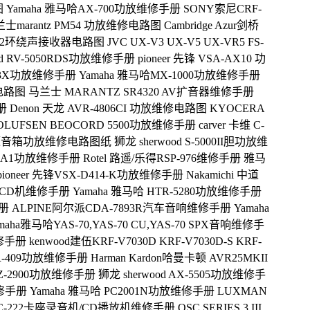
图
Yamaha 雅马哈AX-700功放维修手册
SONY索尼CRF-
士marantz PM54 功放维修电路图
Cambridge Azur剑桥
742环绕声接收器电路图
JVC UX-V3 UX-V5 UX-VR5 FS-
od RV-5050RDS功放维修手册
pioneer 先锋 VSA-AX10 功
603X功放维修手册
Yamaha 雅马哈MX-1000功放维修手册
级电路图
马兰士 MARANTZ SR4320 AV扩音器维修手册
册
Denon 天龙 AVR-4806CI 功放维修电路图
KYOCERA
 OLUFSEN BEOCORD 5500功放维修手册
carver 卡维 C-
P有源音箱功放维修电路图纸
狮龙 sherwood S-5000II胆功放维
L-A1功放维修手册
Rotel 路遥/乐得RSP-976维修手册
雅马
pioneer 先锋VSX-D414-K功放维修手册
Nakamichi 中道
-30 CD机维修手册
Yamaha 雅马哈 HTR-5280功放维修手册
手册
ALPINE阿尔派CDA-7893R汽车音响维修手册
Yamaha
maha雅马哈YAS-70,YAS-70 CU,YAS-70 SPX音响维修手
维修手册
kenwood建伍KRF-V7030D KRF-V7030D-S KRF-
7 VR-409功放维修手册
Harman Kardon哈曼卡顿 AVR25MKII
RZ-2900功放维修手册
狮龙 sherwood AX-5505功放维修手
维修手册
Yamaha 雅马哈 PC2001N功放维修手册
LUXMAN
CC-222卡座录音机/CD播放机维修手册
QSC SERIES 3 III