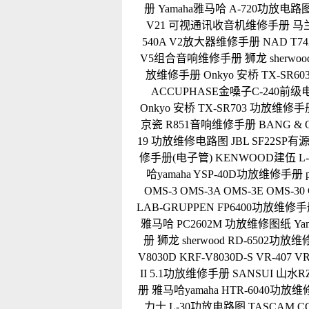
册
Yamaha雅马哈 A-720功放电路
V21 可视通讯收音机维修手册
马兰
540A V2放大器维修手册
NAD T
V5组合音响维修手册
狮龙 sherwo
放维修手册
Onkyo 安桥 TX-SR
ACCUPHASE金嗓子C-240前
Onkyo 安桥 TX-SR703 功放维修手
京瓷 R851音响维修手册
BANG &
19 功放维修电路图
JBL SF22S
修手册(电子管)
KENWOOD建伍 
哈yamaha YSP-40D功放维修手册
OMS-3 OMS-3A OMS-3E OMS
LAB-GRUPPEN FP6400功放维修
雅马哈 PC2602M 功放维修图纸
Ya
册
狮龙 sherwood RD-6502功放
V8030D KRF-V8030D-S VR-40
II 5.1功放维修手册
SANSUI 山水
册
雅马哈yamaha HTR-6040功放
力士 L-30功放电路图
TASCAM 