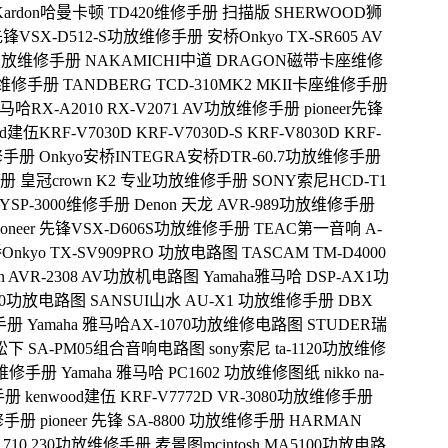
n Kardon哈曼卡顿 TD420维修手册 扫描版
SHERWOOD狮
r 先锋VSX-D512-S功放维修手册
安桥Onkyo TX-SR605 AV
ES功放维修手册
NAKAMICHI中道 DRAGON磁带卡座维修
器维修手册
TANDBERG TCD-310MK2 MKII卡座维修手册
雅马哈RX-A2010 RX-V2071 AV功放维修手册
pioneer先锋
od建伍KRF-V7030D KRF-V7030D-S KRF-V8030D KRF-
维修手册
Onkyo安桥INTEGRA安桥DTR-60.7功放维修手册
手册
皇冠crown K2 专业功放维修手册
SONY索尼HCD-T1
哈YSP-3000维修手册
Denon 天龙 AVR-989功放维修手册
ioneer 先锋VSX-D606S功放维修手册
TEAC第一音响 A-
Onkyo TX-SV909PRO 功放电路图
TASCAM TM-D4000
n AVR-2308 AV功放机电路图
Yamaha雅马哈 DSP-AX1功
730功放电路图
SANSUI山水 AU-X1 功放维修手册
DBX
修手册
Yamaha 雅马哈AX-1070功放维修电路图
STUDER瑞
ics松下 SA-PM05组合音响电路图
sony索尼 ta-1120功放维修
功放维修手册
Yamaha 雅马哈 PC1602 功放维修图纸
nikko na-
手册
kenwood建伍 KRF-V7772D VR-3080功放维修手册
维修手册
pioneer 先锋 SA-8800 功放维修手册
HARMAN
1710 230功放维修手册
麦景图mcintosh MA5100功放电路