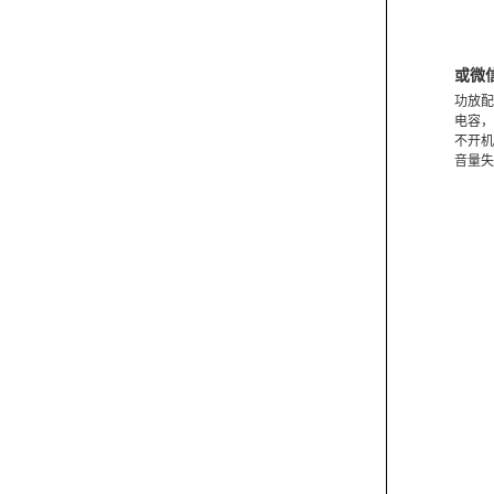
或微
功放配
电容，
不开机
音量失