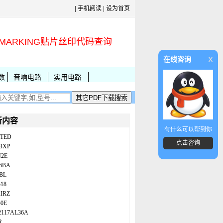
|
手机阅读
|
设为首页
MARKING贴片丝印代码查询
x
在线咨询
数
音响电路
实用电路
新内容
有什么可以帮到你
ATED
点击咨询
BXP
N2E
86BA
BL
18
IRZ
B0E
2117AL36A
R