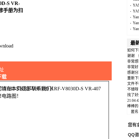
0D-S VR-
YA
维修手册为扫
YA
Ya
Ya
Ya
最
wnload
如何下
谢谢
非常感
非常好
址
感谢分
下载
重新下
文件不
问请在本页底部联系我们！
不错呀
找了好
修电路图！
21:04
棒棒的
匿
您有
QQ