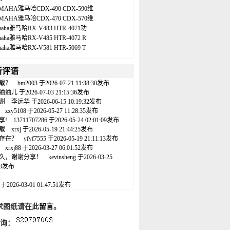
MAHA雅马哈CDX-490 CDX-590维
MAHA雅马哈CDX-470 CDX-570维
maha雅马哈RX-V483 HTR-4071功
maha雅马哈RX-V485 HTR-4072 R
maha雅马哈RX-V581 HTR-5069 T
新评语
载？
bm2003
于2026-07-21 11:38:30发布
蛐蛐儿
于2026-07-03 21:15:36发布
谢
李远华
于2026-06-15 10:19:32发布
zxy5108
于2026-05-27 11:28:35发布
享!
13711707286
于2026-05-24 02:01:09发布
载
xrxj
于2026-05-19 21:44:25发布
存在？
yfyf7555
于2026-05-19 21:11:13发布
xrxj88
于2026-03-27 06:01:52发布
久，谢谢分享！
kevinsheng
于2026-03-25
:43发布
名
于2026-03-01 01:47:51发布
求图纸请在此
留言
。
咨询：