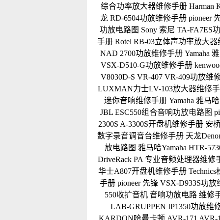
综合功率放大器维修手册
Harma
龙 RD-6504功放维修手册
pionee
功放电路图
Sony 索尼 TA-FA7
手册
Rotel RB-03立体声功率放大
NAD 2700功放维修手册
Yamaha 
VSX-D510-G功放维修手册
kenwo
V8030D-S VR-407 VR-409功放
LUXMAN力士LV-103放大器维修
迷你音响维修手册
Yamaha 雅马
JBL ESC550组合音响功放电路图
p
2300S A-3300S开盘机维修手册
安桥
数字录音调音台维修手册
天龙Deno
放电路图
雅马哈Yamaha HTR-5
DriveRack PA 专业音频处理器维
华士A807开盘机维修手册
Techn
手册
pioneer 先锋 VSX-D933S
550收扩音机 音响功放电路 维修
LAB-GRUPPEN IP1350功放
KARDON哈曼卡顿 AVR-171 AVR-