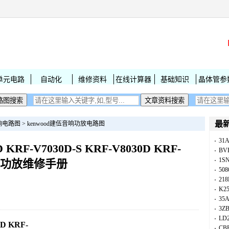
单元电路
自动化
维修资料
在线计算器
基础知识
晶体管参
最
响电路图
>
kenwood建伍音响功放电路图
31
 KRF-V7030D-S KRF-V8030D KRF-
BV
1S
-409功放维修手册
50
218
K25
35A
3Z
LD
D KRF-
CB