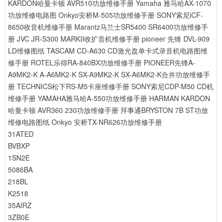
KARDON哈曼卡顿 AVR510功放维修手册
Yamaha 雅马哈AX-1070
功放维修电路图
Onkyo安桥M-505功放维修手册
SONY索尼iCF-
8650收音机维修手册
Marantz马兰士SR5400 SR6400功放维修手
册
JVC JR-S300 MARKII收扩音机维修手册
pioneer 先锋 DVL-909
LD维修图纸
TASCAM CD-A630 CD激光盘单卡式录音机电路图维
修手册
ROTEL乐得RA-840BX功放维修手册
PIONEER先锋A-
A9MK2-K A-A6MK2-K SX-A9MK2-K SX-A6MK2-K合并功放维修手
册
TECHNICS松下RS-M5卡座维修手册
SONY索尼CDP-M50 CD机
维修手册
YAMAHA雅马哈A-550功放维修手册
HARMAN KARDON
哈曼卡顿 AVR360 230功放维修手册
拜事通BRYSTON 7B ST功放
维修电路图纸
Onkyo 安桥TX-NR626功放维修手册
31ATED
BVBXP
1SN2E
5086BA
218BL
K2518
35AIRZ
3ZB0E