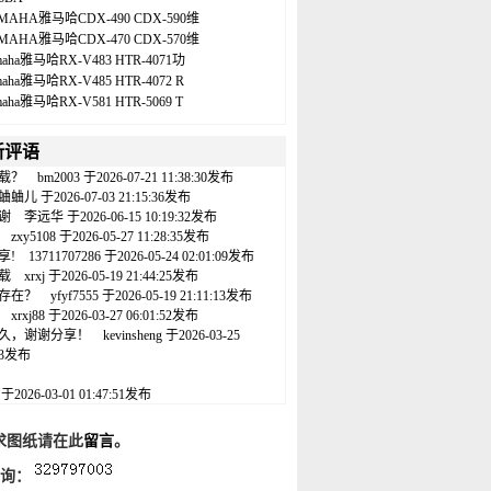
MAHA雅马哈CDX-490 CDX-590维
MAHA雅马哈CDX-470 CDX-570维
maha雅马哈RX-V483 HTR-4071功
maha雅马哈RX-V485 HTR-4072 R
maha雅马哈RX-V581 HTR-5069 T
新评语
载？
bm2003
于2026-07-21 11:38:30发布
蛐蛐儿
于2026-07-03 21:15:36发布
谢
李远华
于2026-06-15 10:19:32发布
zxy5108
于2026-05-27 11:28:35发布
享!
13711707286
于2026-05-24 02:01:09发布
载
xrxj
于2026-05-19 21:44:25发布
存在？
yfyf7555
于2026-05-19 21:11:13发布
xrxj88
于2026-03-27 06:01:52发布
久，谢谢分享！
kevinsheng
于2026-03-25
:43发布
名
于2026-03-01 01:47:51发布
求图纸请在此
留言
。
咨询：