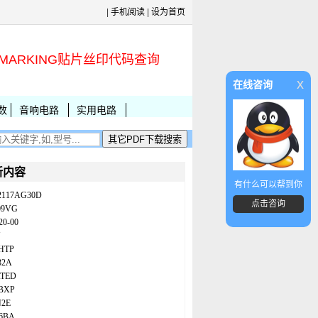
|
手机阅读
|
设为首页
MARKING贴片丝印代码查询
x
在线咨询
数
音响电路
实用电路
新内容
有什么可以帮到你
2117AG30D
点击咨询
09VG
20-00
N
HTP
32A
ATED
BXP
N2E
86BA