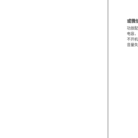
或微
功放配
电容，
不开机
音量失