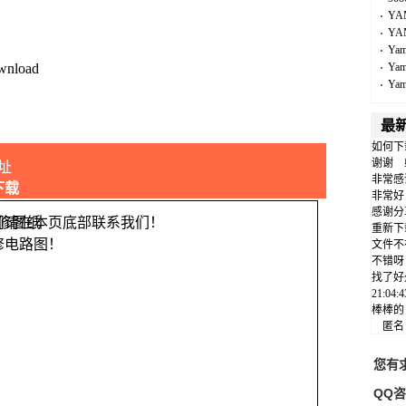
YA
YA
Ya
wnload
Ya
Ya
最
如何下
谢谢
址
非常感
下载
非常好
感谢分
问请在本页底部联系我们！
重新下
修电路图！
文件不
不错呀
找了好
21:04
棒棒的
匿
您有
QQ