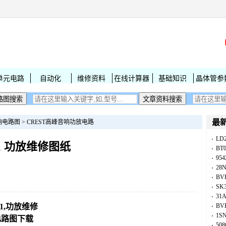
单元电路
自动化
维修资料
在线计算器
基础知识
晶体管参
最
响电路图
>
CREST高峰音响功放电路
LD
001 功放维修图纸
BT
954
28
BV
SK
31
01,功放维修
BV
1S
电路图下载
50