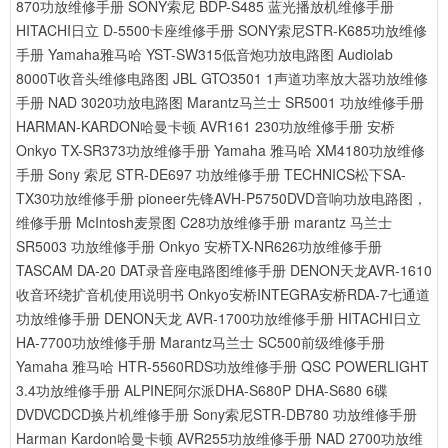
870功放维修手册
SONY索尼 BDP-S485 蓝光播放机维修手册
HITACHI日立 D-5500卡座维修手册
SONY索尼STR-K685功放维修
手册
Yamaha雅马哈 YST-SW315低音炮功放电路图
Audiolab
8000T收音头维修电路图
JBL GTO3501 1声道功率放大器功放维修
手册
NAD 3020功放电路图
Marantz马兰士 SR5001 功放维修手册
HARMAN-KARDON哈曼卡顿 AVR161 230功放维修手册
安桥
Onkyo TX-SR373功放维修手册
Yamaha 雅马哈 XM4180功放维修
手册
Sony 索尼 STR-DE697 功放维修手册
TECHNICS松下SA-
TX30功放维修手册
pioneer先锋AVH-P5750DVD音响功放电路图，
维修手册
McIntosh麦景图 C28功放维修手册
marantz 马兰士
SR5003 功放维修手册
Onkyo 安桥TX-NR626功放维修手册
TASCAM DA-20 DAT录音座电路图维修手册
DENON天龙AVR-1610
收音环绕扩音机使用说明书
Onkyo安桥INTEGRA安桥RDA-7七通道
功放维修手册
DENON天龙 AVR-1700功放维修手册
HITACHI日立
HA-7700功放维修手册
Marantz马兰士 SC500前级维修手册
Yamaha 雅马哈 HTR-5560RDS功放维修手册
QSC POWERLIGHT
3.4功放维修手册
ALPINE阿尔派DHA-S680P DHA-S680 6碟
DVDVCDCD换片机维修手册
Sony索尼STR-DB780 功放维修手册
Harman Kardon哈曼卡顿 AVR255功放维修手册
NAD 2700功放维