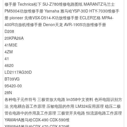
修手册
Technics松下 SU-Z780维修电路图纸
MARANTZ马兰士
PM5004功放维修手册
Yamaha 雅马哈YSP-30D HTY-7030维修手
册
pioneer 先锋VSX-D514-K功放维修手册
ECLER艺格 MPA4-
400R功放机维修手册
Denon天龙 AVR-1905功放维修手册
D208
20KPA26A
41M3E
4ZM
41
4620
LD2117AG30D
BT09VG
95420-00
28N
各种电子元件符号
三极管放大电路
lm358中文资料
色环电阻识别方
法
光电耦合器工作原理
压敏电阻的作用
LM324应用原理
稳压二极
管在电路中的作用及工作原理
三极管开关电路
恒流源电路工作原理
YAMAHA雅马哈CDX-490 CDX-590维
YAMAHA雅马哈CDX-470 CDX-570维