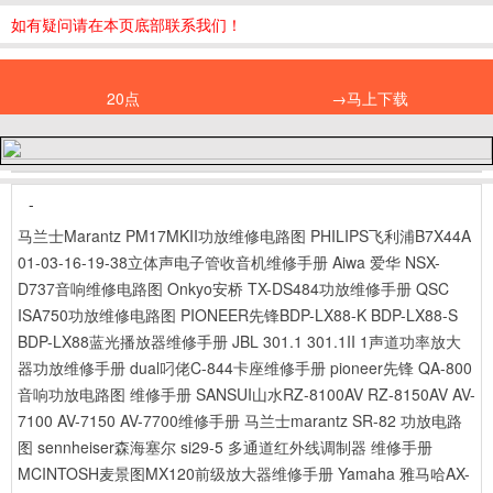
如有疑问请在本页底部联系我们！
20点
→马上下载
-
马兰士Marantz PM17MKII功放维修电路图
PHILIPS飞利浦B7X44A
01-03-16-19-38立体声电子管收音机维修手册
Aiwa 爱华 NSX-
D737音响维修电路图
Onkyo安桥 TX-DS484功放维修手册
QSC
ISA750功放维修电路图
PIONEER先锋BDP-LX88-K BDP-LX88-S
BDP-LX88蓝光播放器维修手册
JBL 301.1 301.1II 1声道功率放大
器功放维修手册
dual叼佬C-844卡座维修手册
pioneer先锋 QA-800
音响功放电路图 维修手册
SANSUI山水RZ-8100AV RZ-8150AV AV-
7100 AV-7150 AV-7700维修手册
马兰士marantz SR-82 功放电路
图
sennheiser森海塞尔 si29-5 多通道红外线调制器 维修手册
MCINTOSH麦景图MX120前级放大器维修手册
Yamaha 雅马哈AX-