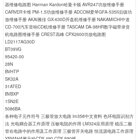
器维修电路图
Harman Kardon哈曼卡顿 AVR247功放维修手册
CARVER卡维 PM-1.5功放维修手册
ADCOM爱琴GFA-535II后级功
放维修手册
AKAI雅佳 GX-630D开盘机维修手册
NAKAMICHI中道
CD-700汽车音响CD机维修手册
TASCAM DA-98HR数字磁带录音
机电路图维修手册
CREST高峰 CPX2600功放电路图
LD2117AG30D
BT09VG
95420-00
28N
BVHTP
SK32A
31ATED
BVBXP
1SN2E
5086BA
各种电子元件符号
三极管放大电路
lm358中文资料
色环电阻识别方
法
光电耦合器工作原理
压敏电阻的作用
LM324应用原理
稳压二极
管在电路中的作用及工作原理
三极管开关电路
恒流源电路工作原理
YAMAHA雅马哈CDX-490 CDX-590维