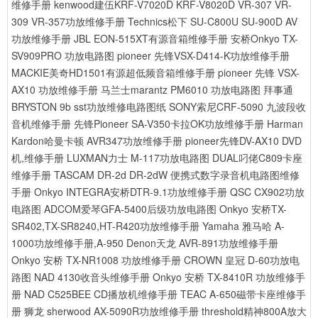
维修手册
kenwood建伍KRF-V7020D KRF-V8020D VR-307 VR-
309 VR-357功放维修手册
Technics松下 SU-C800U SU-900D AV
功放维修手册
JBL EON-515XT有源音箱维修手册
安桥Onkyo TX-
SV909PRO 功放电路图
pioneer 先锋VSX-D414-K功放维修手册
MACKIE美奇HD1501有源超低频音箱维修手册
pioneer 先锋 VSX-
AX10 功放维修手册
马兰士marantz PM6010 功放电路图
拜事通
BRYSTON 9b sst功放维修电路图纸
SONY索尼CRF-5090 九波段收
音机维修手册
先锋Pioneer SA-V350卡拉OK功放维修手册
Harman
Kardon哈曼卡顿 AVR347功放维修手册
pioneer先锋DV-AX10 DVD
机,维修手册
LUXMAN力士 M-117功放电路图
DUAL叼佬C809卡座
维修手册
TASCAM DR-2d DR-2dW 便携式数字录音机电路图维修
手册
Onkyo INTEGRA安桥DTR-9.1功放维修手册
QSC CX902功放
电路图
ADCOM爱琴GFA-5400后级功放电路图
Onkyo 安桥TX-
SR402,TX-SR8240,HT-R420功放维修手册
Yamaha 雅马哈 A-
1000功放维修手册,A-950
Denon天龙 AVR-891功放维修手册
Onkyo 安桥 TX-NR1008 功放维修手册
CROWN 皇冠 D-60功放电
路图
NAD 4130收音头维修手册
Onkyo 安桥 TX-8410R 功放维修手
册
NAD C525BEE CD播放机维修手册
TEAC A-650磁带卡座维修手
册
狮龙 sherwood AX-5090R功放维修手册
threshold精神800A放大