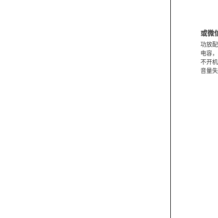
或微
功放配
电容，
不开机
音量失