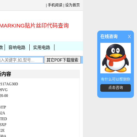
|
手机阅读
|
设为首页
MARKING贴片丝印代码查询
x
在线咨询
数
音响电路
实用电路
新内容
有什么可以帮到你
2117AG30D
点击咨询
09VG
20-00
N
HTP
32A
ATED
BXP
N2E
86BA