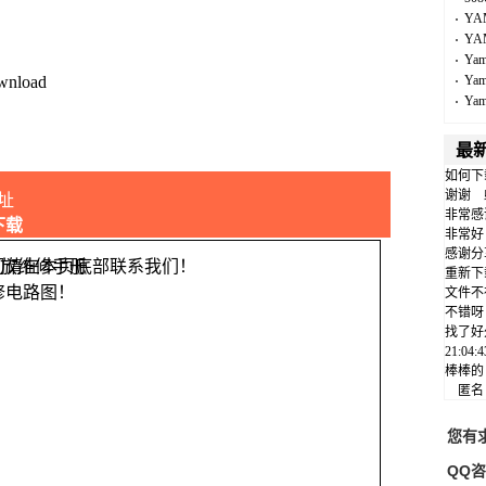
YA
YA
Ya
wnload
Ya
Ya
最
如何下
谢谢
址
非常感
下载
非常好
感谢分
问请在本页底部联系我们！
重新下
修电路图！
文件不
不错呀
找了好
21:04
棒棒的
匿
您有
QQ