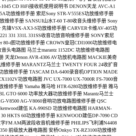
5 C-1045 CD HiFi接收机使用说明书
DENON天龙 AVC-A1
-V85A功放维修手册
索尼Sony STR-V555ES功放维修手册
1功放维修手册
SANSUI山水T-60 T-80收音头维修手册
Sony
eer 先锋VSX-AX3-S功放维修手册
CARVER卡维AV-405功
221 331 331L 331SS收音功放音响维修手册
SONY索尼
sher 80-t胆功放维修手册
CROWN皇冠CDI1000功放维修电
0收音头电路图
马兰士marantz 1152DC 功放维修电路图
册
天龙Denon AVR-4306 AV功放机电路图
MACKIE美奇
辑机维修手册
MARANTZ马兰士 TWENTY FOUR 24收扩音
1-K功放维修手册
TASCAM DA-6400录音机OPTION MADE
 CX1102V功放电路图
JVC UX-7000 UX-7000R FS-7000音
5功放维修手册
Yamaha 雅马哈 HTR-6280功放维修手册
雅马
JBL GTO 6000 功率放大器功放维修手册
Marantz马兰士
AG-V8500 AG-V8060音响功放电路图维修手册
QSC
kenwood建伍 KA-990SD 功放维修电路图
HARMAN-
 30 HKTS 60功放维修手册
KENWOOD建伍DP-7090 CD
00数字FM AM两波段收音机维修手册
PHILIPS飞利浦N4408
-350 前级放大器电路图
安桥Onkyo TX-RZ3100功放维修