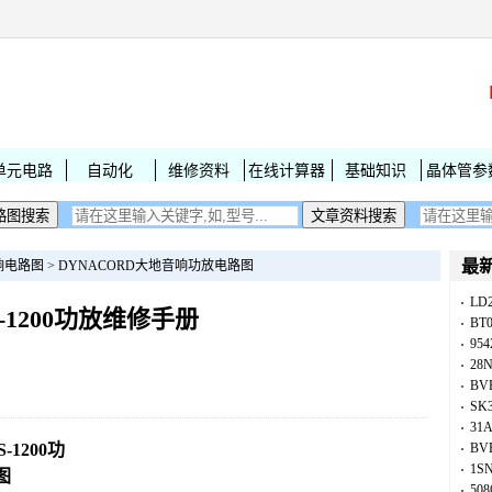
单元电路
自动化
维修资料
在线计算器
基础知识
晶体管参
最
响电路图
>
DYNACORD大地音响功放电路图
LD
 S-1200功放维修手册
BT
954
28
BV
SK
31
-1200功
BV
1S
图
50