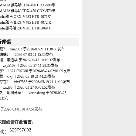
MAHA雅马哈CDX-490 CDX-590维
MAHA雅马哈CDX-470 CDX-570维
maha雅马哈RX-V483 HTR-4071功
maha雅马哈RX-V485 HTR-4072 R
maha雅马哈RX-V581 HTR-5069 T
新评语
载？
bm2003
于2026-07-21 11:38:30发布
蛐蛐儿
于2026-07-03 21:15:36发布
谢
李远华
于2026-06-15 10:19:32发布
zxy5108
于2026-05-27 11:28:35发布
享!
13711707286
于2026-05-24 02:01:09发布
载
xrxj
于2026-05-19 21:44:25发布
存在？
yfyf7555
于2026-05-19 21:11:13发布
xrxj88
于2026-03-27 06:01:52发布
久，谢谢分享！
kevinsheng
于2026-03-25
:43发布
名
于2026-03-01 01:47:51发布
求图纸请在此
留言
。
咨询：