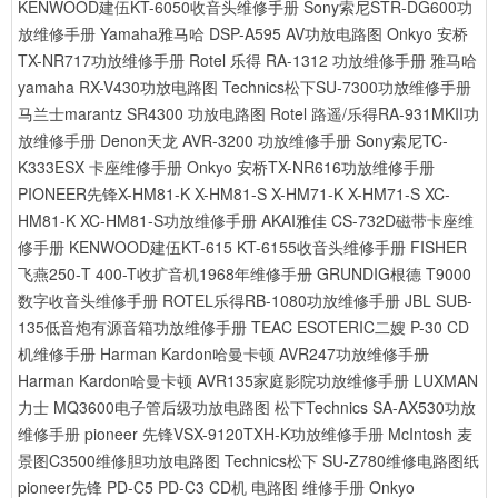
KENWOOD建伍KT-6050收音头维修手册
Sony索尼STR-DG600功
放维修手册
Yamaha雅马哈 DSP-A595 AV功放电路图
Onkyo 安桥
TX-NR717功放维修手册
Rotel 乐得 RA-1312 功放维修手册
雅马哈
yamaha RX-V430功放电路图
Technics松下SU-7300功放维修手册
马兰士marantz SR4300 功放电路图
Rotel 路遥/乐得RA-931MKII功
放维修手册
Denon天龙 AVR-3200 功放维修手册
Sony索尼TC-
K333ESX 卡座维修手册
Onkyo 安桥TX-NR616功放维修手册
PIONEER先锋X-HM81-K X-HM81-S X-HM71-K X-HM71-S XC-
HM81-K XC-HM81-S功放维修手册
AKAI雅佳 CS-732D磁带卡座维
修手册
KENWOOD建伍KT-615 KT-6155收音头维修手册
FISHER
飞燕250-T 400-T收扩音机1968年维修手册
GRUNDIG根德 T9000
数字收音头维修手册
ROTEL乐得RB-1080功放维修手册
JBL SUB-
135低音炮有源音箱功放维修手册
TEAC ESOTERIC二嫂 P-30 CD
机维修手册
Harman Kardon哈曼卡顿 AVR247功放维修手册
Harman Kardon哈曼卡顿 AVR135家庭影院功放维修手册
LUXMAN
力士 MQ3600电子管后级功放电路图
松下Technics SA-AX530功放
维修手册
pioneer 先锋VSX-9120TXH-K功放维修手册
McIntosh 麦
景图C3500维修胆功放电路图
Technics松下 SU-Z780维修电路图纸
pioneer先锋 PD-C5 PD-C3 CD机 电路图 维修手册
Onkyo