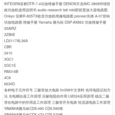
INTEGRA安桥DTR-7.4功放维修手册
DENON天龙AVC-3808环绕音
效功放机使用说明书
audio-research ls8 mkii胆前置放大器电路图
Onkyo 安桥R-805TX收音功放机维修电路图
pioneer先锋 A-07音响
功放电路图 维修手册
Yamaha 雅马哈 DSP-AX863 功放维修手册
35AIRZ
3ZB0E
LD2117AL36A
CBR
2410
3GC1
2GC1E
RM316B
4C8
6630D
各种电子元件符号
三极管放大电路
lm358中文资料
色环电阻识别方
法
光电耦合器工作原理
压敏电阻的作用
LM324应用原理
稳压二极
管在电路中的作用及工作原理
三极管开关电路
恒流源电路工作原理
YAMAHA雅马哈CDX-490 CDX-590维
YAMAHA雅马哈CDX-470 CDX-570维