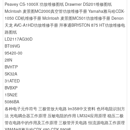
Peavey CS-1000X 功放维修图纸
Drawmer DS201维修图纸
McIntosh 麦景图MC2000真空管功放维修手册
Yamaha雅马哈CDX-
1050 CD机维修手册
McIntosh 麦景图MC501功放维修手册
Denon
天龙 AVC-A1HD功放维修手册
拜事通BRYSTON 875 HT功放维修电
路图纸
LD2117AG30D
BT09VG
95420-00
28N
BVHTP
SK32A
31ATED
BVBXP
1SN2E
5086BA
各种电子元件符号
三极管放大电路
lm358中文资料
色环电阻识别方
法
光电耦合器工作原理
压敏电阻的作用
LM324应用原理
稳压二极
管在电路中的作用及工作原理
三极管开关电路
恒流源电路工作原理
YAMAHA雅马哈CDX-490 CDX-590维