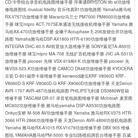
CD/卡带组合录音机电路图维修手册
拜事通BRYSTON 9b st功放维
修电路图纸
musical fidelity 音乐传真B1功放电路图
Yamaha雅马哈
RX-V757功放维修手册
Marantz马兰士 PM7000 PM8000功放维修
手册
咪宝mipro ACT-707SE单通道无线接收机维修手册
Yamaha 雅
马哈AX-470功放维修手册
金嗓子Accuphase E-206发烧合并功放电
路图
Yamaha雅马哈DSP-AX1800 HTR-6190功放维修手册
INTEGRA DHC-60.5 AV前置放大器维修手册
SONY索尼TA-A50功
放维修手册
咪宝mipro MA-708 无线扩音机维修手册
JVC JA-S31功
放维修手册
pioneer 先锋 VSX-919AH-K 功放维修手册
pioneer 先
锋VSX-523-K功放维修手册
CAMCO DX48功放维修手册
KYOCERA
京瓷 D-801磁带卡座维修手册
kenwood建伍KRF-V8060D KRF-
V8060D-S KRF-V8060D-G KRF-X9060D功放维修手册
天龙Denon
AVR-1707 AVR-487功放机电路图
PHILIPS飞利浦 DS3880W音箱
维修手册
TASCAM DR-07 录音笔电路图维修手册
McIntosh 麦景图
MC602功放维修手册
雅马哈yamaha DSP-AX530功放电路图
Onkyo安桥 M-508 AV功放维修手册
Yamaha 雅马哈RX-V375 HTR-
3066 HTR-2866功放维修手册
天龙Denon AVR-4806功放机电路图
Yamaha 雅马哈RX-A1015 RX-V1079功放维修手册
DBX 905 维修
图纸
YAMAHA雅马哈PM-5000 专业52路模拟调音台维修手册
百威