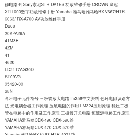
修电路图
Sony索尼STR-DA1ES 功放维修手册
CROWN 皇冠
XTI1000数字功放维修手册
Yamaha 雅马哈雅马哈RX-V667/HTR-
6063/ RX-A700 AV功放维修手册
D208
20KPA26A
41M3E
4ZM
41
4620
LD2117AG30D
BT09VG
95420-00
28N
各种电子元件符号
三极管放大电路
lm358中文资料
色环电阻识别方
法
光电耦合器工作原理
压敏电阻的作用
LM324应用原理
稳压二极
管在电路中的作用及工作原理
三极管开关电路
恒流源电路工作原理
YAMAHA雅马哈CDX-490 CDX-590维
YAMAHA雅马哈CDX-470 CDX-570维
Yamaha雅马哈RX-V483 HTR-4071功