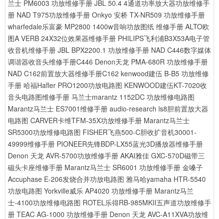
兰士 PM6003 功放维修手册
JBL 50.4 4通道功率放大器功放维修手
册
NAD T975功放维修手册
Onkyo 安桥 TX-NR509 功放维修手册
wharfedale乐富豪 MP2800 1400w音响功放图纸 维修手册
ALTO欧
图A VERB 24X32位效果器维修手册
PHILIPS飞利浦B3X53A电子管
收音机维修手册
JBL BPX2200.1 功放维修手册
NAD C446数字媒体
调谐器收音头维修手册C446
Denon天龙 PMA-680R 功放维修手册
NAD C162前置放大器维修手册C162
kenwood建伍 B-B5 功放维修
手册
哈福Hafler PRO1200功放电路图
KENWOOD建伍KT-7020收
音头电路图维修手册
马兰士marantz 1152DC 功放维修电路图
Marantz马兰士 ES7001维修手册
audio-research ls8胆前置放大器
电路图
CARVER卡维TFM-35X功放维修手册
Marantz马兰士
SR5300功放维修电路图
FISHER飞燕500-C胆收扩音机30001-
49999维修手册
PIONEER先锋BDP-LX55蓝光3D播放器维修手册
Denon 天龙 AVR-5700功放维修手册
AKAI雅佳 GXC-570D磁带三
磁头卡座维修手册
Marantz马兰士 SR6001 功放维修手册
金嗓子
Accuphase E-206发烧合并功放电路图
雅马哈yamaha HTR-5540
功放电路图
Yorkville威乐 AP4020 功放维修手册
Marantz马兰
士-4100功放维修电路图
ROTEL乐得RB-985MKII五声道功放维修手
册
TEAC AG-1000 功放维修手册
Denon 天龙 AVC-A11XVA功放维