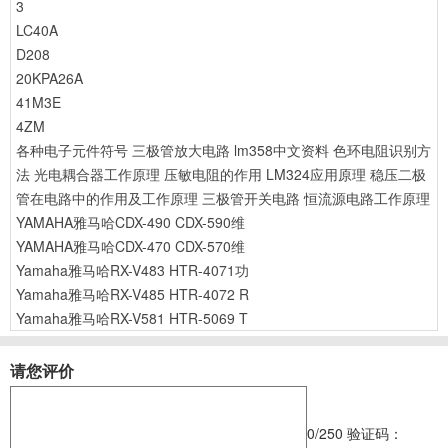
3
LC40A
D208
20KPA26A
41M3E
4ZM
各种电子元件符号
三极管放大电路
lm358中文资料
色环电阻识别方
法
光电耦合器工作原理
压敏电阻的作用
LM324应用原理
稳压二极
管在电路中的作用及工作原理
三极管开关电路
恒流源电路工作原理
YAMAHA雅马哈CDX-490 CDX-590维
YAMAHA雅马哈CDX-470 CDX-570维
Yamaha雅马哈RX-V483 HTR-4071功
Yamaha雅马哈RX-V485 HTR-4072 R
Yamaha雅马哈RX-V581 HTR-5069 T
请您评价
0
/250
验证码：