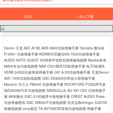
20点
→马上下载
-
Denon 天龙 AVC-A1SE AVR-5800功放维修手册
Yamaha 雅马哈
R-V901 功放维修手册
KENWOOD建伍KA-7020功放维修手册
AUDIO NOTE QUEST 300B单声道胆后级维修电路图
Mackie美奇
M800专业功放电路图
NAD C521BEECD机维修手册
ALTO欧图A
VERB 24X32位效果器维修手册
JVC A-X3功放维修手册
天龙Denon
AVC-1930功放机电路图
QSC EX4000功率放大器维修手册
Marantz 马兰士 PM240 功放维修手册
ROCKFORD FOSGATE来
福G200A4汽车功放电路图
SANSUI山水 AU-X911DG 功放维修手
册
AKAI雅佳 GXC-310D磁带卡座维修手册
CREST AUDIO Pulse
功放维修图纸
QSC ISA500T功放电路图
百灵达Behringer DJX700
维修电路图
sony索尼 TA-AV790ESD音响功放电路图 维修手册