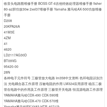
收音头电路图维修手册
BOSS GT-6吉他特效处理器维修手册
fisher
80-az胆功放30w 2xel37维修手册
Yamaha 雅马哈AX-500功放维修
手册
D208
20KPA26A
41M3E
4ZM
41
4620
LD2117AG30D
BT09VG
95420-00
28N
各种电子元件符号
三极管放大电路
lm358中文资料
色环电阻识别方
法
光电耦合器工作原理
压敏电阻的作用
LM324应用原理
稳压二极
管在电路中的作用及工作原理
三极管开关电路
恒流源电路工作原理
YAMAHA雅马哈CDX-490 CDX-590维
YAMAHA雅马哈CDX-470 CDX-570维
Yamaha雅马哈RX-V483 HTR-4071功