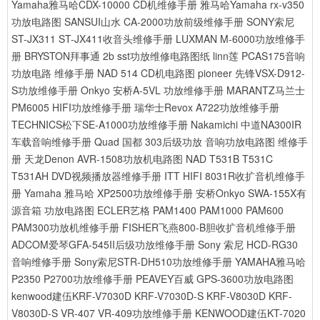
Yamaha雅马哈CDX-10000 CD机维修手册
雅马哈Yamaha rx-v350
功放电路图
SANSUI山水 CA-2000功放前级维修手册
SONY索尼
ST-JX311 ST-JX411收音头维修手册
LUXMAN M-6000功放维修手
册
BRYSTON拜事通 2b sst功放维修电路图纸
linn莲 PCAS175音响
功放电路 维修手册
NAD 514 CD机电路图
pioneer 先锋VSX-D912-
S功放维修手册
Onkyo 安桥A-5VL 功放维修手册
MARANTZ马兰士
PM6005 HIFI功放维修手册
瑞华士Revox A722功放维修手册
TECHNICS松下SE-A1000功放维修手册
Nakamichi 中道NA300IR
车载音响维修手册
Quad 国都 303后级功放 音响功放电路图 维修手
册
天龙Denon AVR-1508功放机电路图
NAD T531B T531C
T531AH DVD视频播放器维修手册
ITT HIFI 8031R收扩音机维修手
册
Yamaha 雅马哈 XP2500功放维修手册
安桥Onkyo SWA-155X有
源音箱 功放电路图
ECLER艺格 PAM1400 PAM1000 PAM600
PAM300功放机维修手册
FISHER飞燕800-B胆收扩音机维修手册
ADCOM爱琴GFA-545II后级功放维修手册
Sony 索尼 HCD-RG30
音响维修手册
Sony索尼STR-DH510功放维修手册
YAMAHA雅马哈
P2350 P2700功放维修手册
PEAVEY百威 GPS-3600功放电路图
kenwood建伍KRF-V7030D KRF-V7030D-S KRF-V8030D KRF-
V8030D-S VR-407 VR-409功放维修手册
KENWOOD建伍KT-7020