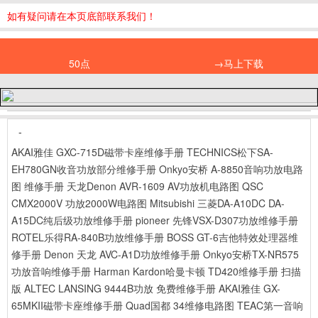
如有疑问请在本页底部联系我们！
50点
→马上下载
-
AKAI雅佳 GXC-715D磁带卡座维修手册
TECHNICS松下SA-
EH780GN收音功放部分维修手册
Onkyo安桥 A-8850音响功放电路
图 维修手册
天龙Denon AVR-1609 AV功放机电路图
QSC
CMX2000V 功放2000W电路图
Mitsubishi 三菱DA-A10DC DA-
A15DC纯后级功放维修手册
pioneer 先锋VSX-D307功放维修手册
ROTEL乐得RA-840B功放维修手册
BOSS GT-6吉他特效处理器维
修手册
Denon 天龙 AVC-A1D功放维修手册
Onkyo安桥TX-NR575
功放音响维修手册
Harman Kardon哈曼卡顿 TD420维修手册 扫描
版
ALTEC LANSING 9444B功放 免费维修手册
AKAI雅佳 GX-
65MKII磁带卡座维修手册
Quad国都 34维修电路图
TEAC第一音响