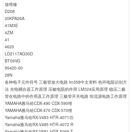
放维修
D208
20KPA26A
41M3E
4ZM
41
4620
LD2117AG30D
BT09VG
95420-00
28N
各种电子元件符号
三极管放大电路
lm358中文资料
色环电阻识别方
法
光电耦合器工作原理
压敏电阻的作用
LM324应用原理
稳压二极
管在电路中的作用及工作原理
三极管开关电路
恒流源电路工作原理
YAMAHA雅马哈CDX-490 CDX-590维
YAMAHA雅马哈CDX-470 CDX-570维
Yamaha雅马哈RX-V483 HTR-4071功
Yamaha雅马哈RX-V485 HTR-4072 R
Yamaha雅马哈RX-V581 HTR-5069 T