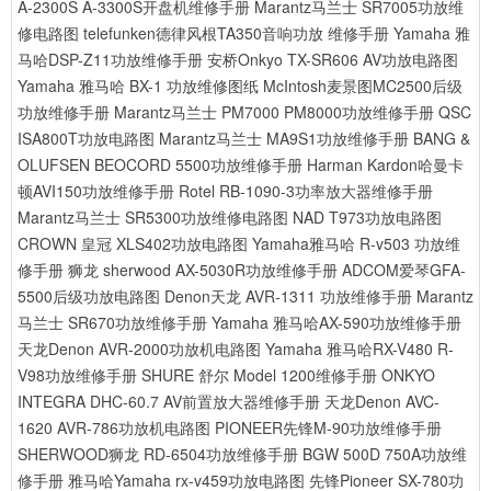
A-2300S A-3300S开盘机维修手册
Marantz马兰士 SR7005功放维
修电路图
telefunken德律风根TA350音响功放 维修手册
Yamaha 雅
马哈DSP-Z11功放维修手册
安桥Onkyo TX-SR606 AV功放电路图
Yamaha 雅马哈 BX-1 功放维修图纸
McIntosh麦景图MC2500后级
功放维修手册
Marantz马兰士 PM7000 PM8000功放维修手册
QSC
ISA800T功放电路图
Marantz马兰士 MA9S1功放维修手册
BANG &
OLUFSEN BEOCORD 5500功放维修手册
Harman Kardon哈曼卡
顿AVI150功放维修手册
Rotel RB-1090-3功率放大器维修手册
Marantz马兰士 SR5300功放维修电路图
NAD T973功放电路图
CROWN 皇冠 XLS402功放电路图
Yamaha雅马哈 R-v503 功放维
修手册
狮龙 sherwood AX-5030R功放维修手册
ADCOM爱琴GFA-
5500后级功放电路图
Denon天龙 AVR-1311 功放维修手册
Marantz
马兰士 SR670功放维修手册
Yamaha 雅马哈AX-590功放维修手册
天龙Denon AVR-2000功放机电路图
Yamaha 雅马哈RX-V480 R-
V98功放维修手册
SHURE 舒尔 Model 1200维修手册
ONKYO
INTEGRA DHC-60.7 AV前置放大器维修手册
天龙Denon AVC-
1620 AVR-786功放机电路图
PIONEER先锋M-90功放维修手册
SHERWOOD狮龙 RD-6504功放维修手册
BGW 500D 750A功放维
修手册
雅马哈Yamaha rx-v459功放电路图
先锋Pioneer SX-780功