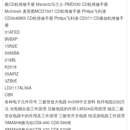
载CD机维修手册
Marantz马兰士-PMD330 CD机维修手册
McIntosh 麦景图MCD7007 CD机维修手册
Philips飞利浦
CD304MKII CD机维修手册
Philips飞利浦 CD371 CD播放机维修手
册
31ATED
BVBXP
1SN2E
5086BA
218BL
K2518
35AIRZ
3ZB0E
LD2117AL36A
CBR
各种电子元件符号
三极管放大电路
lm358中文资料
色环电阻识别方
法
光电耦合器工作原理
压敏电阻的作用
LM324应用原理
稳压二极
管在电路中的作用及工作原理
三极管开关电路
恒流源电路工作原理
YAMAHA雅马哈CDX-490 CDX-590维
YAMAHA雅马哈CDX-470 CDX-570维