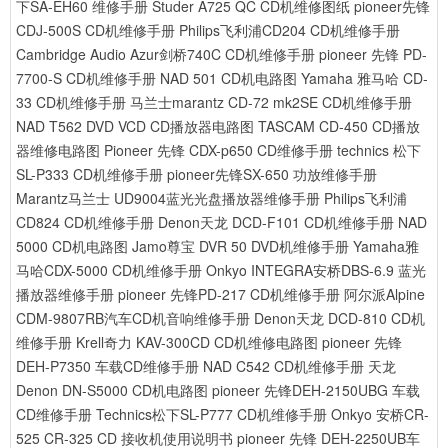
下SA-EH60 维修手册
Studer A725 QC CD机维修图纸
pioneer先锋
CDJ-500S CD机维修手册
Philips飞利浦CD204 CD机维修手册
Cambridge Audio Azur剑桥740C CD机维修手册
pioneer 先锋 PD-
7700-S CD机维修手册
NAD 501 CD机电路图
Yamaha 雅马哈 CD-
33 CD机维修手册
马兰士marantz CD-72 mk2SE CD机维修手册
NAD T562 DVD VCD CD播放器电路图
TASCAM CD-450 CD播放
器维修电路图
Pioneer 先锋 CDX-p650 CD维修手册
technics 松下
SL-P333 CD机维修手册
pioneer先锋SX-650 功放维修手册
Marantz马兰士 UD9004蓝光光盘播放器维修手册
Philips飞利浦
CD824 CD机维修手册
Denon天龙 DCD-F101 CD机维修手册
NAD
5000 CD机电路图
Jamo尊宝 DVR 50 DVD机维修手册
Yamaha雅
马哈CDX-5000 CD机维修手册
Onkyo INTEGRA安桥DBS-6.9 蓝光
播放器维修手册
pioneer 先锋PD-217 CD机维修手册
阿尔派Alpine
CDM-9807RB汽车CD机音响维修手册
Denon天龙 DCD-810 CD机
维修手册
Krell奇力 KAV-300CD CD机维修电路图
pioneer 先锋
DEH-P7350 车载CD维修手册
NAD C542 CD机维修手册
天龙
Denon DN-S5000 CD机电路图
pioneer 先锋DEH-2150UBG 车载
CD维修手册
Technics松下SL-P777 CD机维修手册
Onkyo 安桥CR-
525 CR-325 CD 接收机使用说明书
pioneer 先锋 DEH-2250UB车