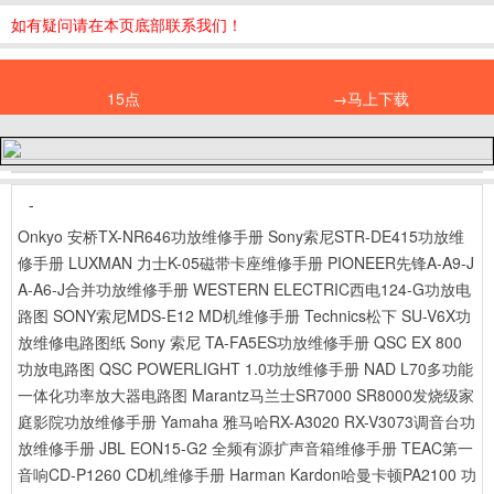
如有疑问请在本页底部联系我们！
15点
→马上下载
-
Onkyo 安桥TX-NR646功放维修手册
Sony索尼STR-DE415功放维
修手册
LUXMAN 力士K-05磁带卡座维修手册
PIONEER先锋A-A9-J
A-A6-J合并功放维修手册
WESTERN ELECTRIC西电124-G功放电
路图
SONY索尼MDS-E12 MD机维修手册
Technics松下 SU-V6X功
放维修电路图纸
Sony 索尼 TA-FA5ES功放维修手册
QSC EX 800
功放电路图
QSC POWERLIGHT 1.0功放维修手册
NAD L70多功能
一体化功率放大器电路图
Marantz马兰士SR7000 SR8000发烧级家
庭影院功放维修手册
Yamaha 雅马哈RX-A3020 RX-V3073调音台功
放维修手册
JBL EON15-G2 全频有源扩声音箱维修手册
TEAC第一
音响CD-P1260 CD机维修手册
Harman Kardon哈曼卡顿PA2100 功