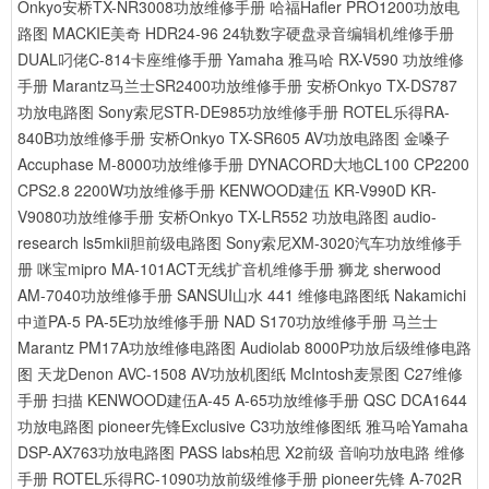
Onkyo安桥TX-NR3008功放维修手册
哈福Hafler PRO1200功放电
路图
MACKIE美奇 HDR24-96 24轨数字硬盘录音编辑机维修手册
DUAL叼佬C-814卡座维修手册
Yamaha 雅马哈 RX-V590 功放维修
手册
Marantz马兰士SR2400功放维修手册
安桥Onkyo TX-DS787
功放电路图
Sony索尼STR-DE985功放维修手册
ROTEL乐得RA-
840B功放维修手册
安桥Onkyo TX-SR605 AV功放电路图
金嗓子
Accuphase M-8000功放维修手册
DYNACORD大地CL100 CP2200
CPS2.8 2200W功放维修手册
KENWOOD建伍 KR-V990D KR-
V9080功放维修手册
安桥Onkyo TX-LR552 功放电路图
audio-
research ls5mkii胆前级电路图
Sony索尼XM-3020汽车功放维修手
册
咪宝mipro MA-101ACT无线扩音机维修手册
狮龙 sherwood
AM-7040功放维修手册
SANSUI山水 441 维修电路图纸
Nakamichi
中道PA-5 PA-5E功放维修手册
NAD S170功放维修手册
马兰士
Marantz PM17A功放维修电路图
Audiolab 8000P功放后级维修电路
图
天龙Denon AVC-1508 AV功放机图纸
McIntosh麦景图 C27维修
手册 扫描
KENWOOD建伍A-45 A-65功放维修手册
QSC DCA1644
功放电路图
pioneer先锋Exclusive C3功放维修图纸
雅马哈Yamaha
DSP-AX763功放电路图
PASS labs柏思 X2前级 音响功放电路 维修
手册
ROTEL乐得RC-1090功放前级维修手册
pioneer先锋 A-702R