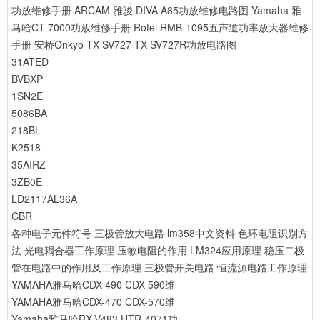
功放维修手册
ARCAM 雅骏 DIVA A85功放维修电路图
Yamaha 雅
马哈CT-7000功放维修手册
Rotel RMB-1095五声道功率放大器维修
手册
安桥Onkyo TX-SV727 TX-SV727R功放电路图
31ATED
BVBXP
1SN2E
5086BA
218BL
K2518
35AIRZ
3ZB0E
LD2117AL36A
CBR
各种电子元件符号
三极管放大电路
lm358中文资料
色环电阻识别方
法
光电耦合器工作原理
压敏电阻的作用
LM324应用原理
稳压二极
管在电路中的作用及工作原理
三极管开关电路
恒流源电路工作原理
YAMAHA雅马哈CDX-490 CDX-590维
YAMAHA雅马哈CDX-470 CDX-570维
Yamaha雅马哈RX-V483 HTR-4071功