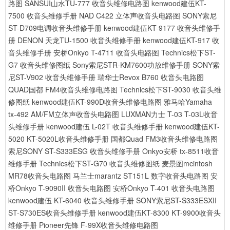
路图
SANSUI山水TU-777 收音头维修电路图
kenwood建伍KT-
7500 收音头维修手册
NAD C422 立体声收音头电路图
SONY索尼
ST-D709电调收音头维修手册
kenwood建伍KT-9177 收音头维修手
册
DENON 天龙TU-1500 收音头维修手册
kenwood建伍KT-917 收
音头维修手册
安桥Onkyo T-4711 收音头电路图
Technics松下ST-
G7 收音头维修图纸
Sony索尼STR-KM7600功放维修手册
SONY索
尼ST-V902 收音头维修手册
瑞华士Revox B760 收音头电路图
QUAD国都 FM4收音头维修电路图
Technics松下ST-9030 收音头维
修图纸
kenwood建伍KT-990D收音头维修电路图
雅马哈Yamaha
tx-492 AM/FM立体声收音头电路图
LUXMAN力士 T-03 T-03L收音
头维修手册
kenwood建伍 L-02T 收音头维修手册
kenwood建伍KT-
5020 KT-5020L收音头维修手册
国都Quad FM3收音头维修电路图
索尼SONY ST-S333ESG 收音头维修手册
Onkyo安桥 tx-8511收音
维修手册
Technics松下ST-G70 收音头维修图纸
麦景图mcintosh
MR78收音头电路图
马兰士marantz ST151L 数字收音头电路图
安
桥Onkyo T-9090II 收音头电路图
安桥Onkyo T-401 收音头电路图
kenwood建伍 KT-6040 收音头维修手册
SONY索尼ST-S333ESXII
ST-S730ES收音头维修手册
kenwood建伍KT-8300 KT-9900收音头
维修手册
Pioneer先锋 F-99X收音头维修电路图