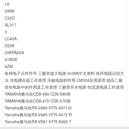
19
59RK
C22C
AL317
3
LC40A
D208
20KPA26A
41M3E
4ZM
各种电子元件符号
三极管放大电路
lm358中文资料
色环电阻识别方
法
光电耦合器工作原理
压敏电阻的作用
LM324应用原理
稳压二极
管在电路中的作用及工作原理
三极管开关电路
恒流源电路工作原理
YAMAHA雅马哈CDX-490 CDX-590维
YAMAHA雅马哈CDX-470 CDX-570维
Yamaha雅马哈RX-V483 HTR-4071功
Yamaha雅马哈RX-V485 HTR-4072 R
Yamaha雅马哈RX-V581 HTR-5069 T